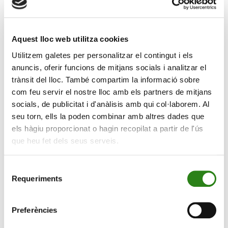
Crèdit Andorrà ha incorporat l’accés biomètric amb
empremta digital a la banca
online
e-Crèdit per als
dispositius amb sistema operatiu Android. El servei,
Aquest lloc web utilitza cookies
disponible en l’última versió de l’
App
a Google Play, se
Utilitzem galetes per personalitzar el contingut i els
suma a la identificació per empremta digital (
Touch ID
) i
anuncis, oferir funcions de mitjans socials i analitzar el
per identificació facial (
Face ID
) ja disponibles per als
trànsit del lloc. També compartim la informació sobre
dispositius iOS.
com feu servir el nostre lloc amb els partners de mitjans
socials, de publicitat i d'anàlisis amb qui col·laborem. Al
Amb aquesta implementació els clients poden entrar de
seu torn, ells la poden combinar amb altres dades que
manera segura a la seva banca online sense necessitat
els hàgiu proporcionat o hagin recopilat a partir de l'ús
d’introduir l’usuari i la contrasenya cada vegada que hi
que heu fet dels seus serveis.
vulguin accedir. El sistema d’activació és segur i senzill;
només s’ha de seleccionar l’opció d’accedir amb
empremta digital i completar el procés de registre per
Selecció
Requeriments
de
associar les dades d’identificació del client amb
consentiment
l’empremta.
Preferències
L’e-Crèdit és l’aplicació de banca
online
de Crèdit
Andorrà que permet gestionar les finances personals