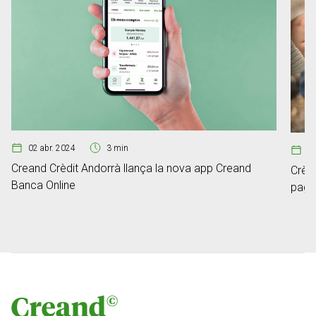
02 abr. 2024
3 min
19
Creand Crèdit Andorrà llança la nova app Creand
Crèd
Banca Online
paga