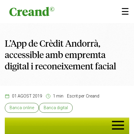
Vés al contingut
×
☰
L’App de Crèdit Andorrà,
accessible amb empremta
digital i reconeixement facial
01 AGOST 2019
1 min
Escrit per
Creand
Banca online
Banca digital