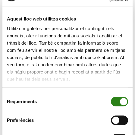
Andorra es veurà encara més reforçada un cop feta la
integració”, conclou Fitch.
Aquest lloc web utilitza cookies
Amb aquesta adquisició, Crèdit Andorrà accelera els
Utilitzem galetes per personalitzar el contingut i els
objectius contemplats en el seu Pla Estratègic 2021-
anuncis, oferir funcions de mitjans socials i analitzar el
2023 i reforça la seva fortalesa en les principals
trànsit del lloc. També compartim la informació sobre
magnituds del negoci. “Aquesta adquisició permetrà al
com feu servir el nostre lloc amb els partners de mitjans
Banc assolir els objectius previstos per al 2023 amb
socials, de publicitat i d'anàlisis amb qui col·laborem. Al
antelació”, recull l’agència en el seu informe, en el qual
seu torn, ells la poden combinar amb altres dades que
també valora positivament la previsió de l’entitat de
els hàgiu proporcionat o hagin recopilat a partir de l'ús
tancar aquest exercici 2021 amb prop de 23.000
que heu fet dels seus serveis.
milions d’euros de volum de negoci, xifra molt per
sobre de les previsions del seu Pla estratègic 2021-
Selecció
2023. Com a resultat de l’operació de compra de Vall
Requeriments
de
Banc, Crèdit Andorrà avança gairebé dos anys la
consentiment
consecució dels seus objectius estratègics. Aquesta
adquisició representa un impuls per assolir l’objectiu
Preferències
fixat per al 2023 de generar uns beneficis recurrents de