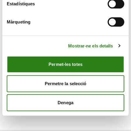
40 milions d’euros.
Estadístiques
Xavier Cornella, conseller executiu i director general del
Grup Crèdit Andorrà, ha expressat que «és un fet molt
Màrqueting
rellevant que Fitch avali i valori positivament aquesta
operació que ens ha de permetre continuar creixent i
enfortir encara més la nostra entitat. L’operació reforça
Mostrar-ne els detalls
el nostre lideratge, que es tradueix en més servei i
oferta de valor als nostres clients, i en compromís amb
el progrés econòmic i social d’Andorra i la seva gent».
Permet-les totes
Andorra
Fitch
Permetre la selecció
Denega
Descarregar la notícia sencera en PDF