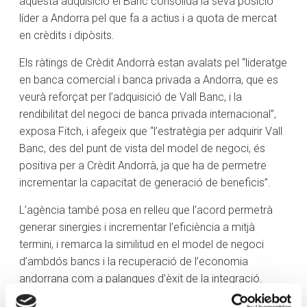
aquesta adquisició el Banc consolida la seva posició
líder a Andorra pel que fa a actius i a quota de mercat
en crèdits i dipòsits.
Els ràtings de Crèdit Andorrà estan avalats pel “lideratge
en banca comercial i banca privada a Andorra, que es
veurà reforçat per l’adquisició de Vall Banc, i la
rendibilitat del negoci de banca privada internacional”,
exposa Fitch, i afegeix que “l’estratègia per adquirir Vall
Banc, des del punt de vista del model de negoci, és
positiva per a Crèdit Andorrà, ja que ha de permetre
incrementar la capacitat de generació de beneficis”.
L’agència també posa en relleu que l’acord permetrà
generar sinergies i incrementar l’eficiència a mitjà
termini, i remarca la similitud en el model de negoci
d’ambdós bancs i la recuperació de l’economia
andorrana com a palanques d’èxit de la integració.
“L’actual posició de fortalesa de Crèdit Andorrà a