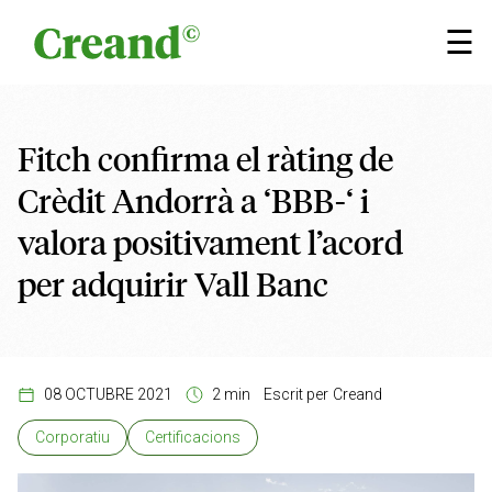
Vés al contingut
×
☰
Fitch confirma el ràting de
Crèdit Andorrà a ‘BBB-‘ i
valora positivament l’acord
per adquirir Vall Banc
08 OCTUBRE 2021
2 min
Escrit per
Creand
Corporatiu
Certificacions