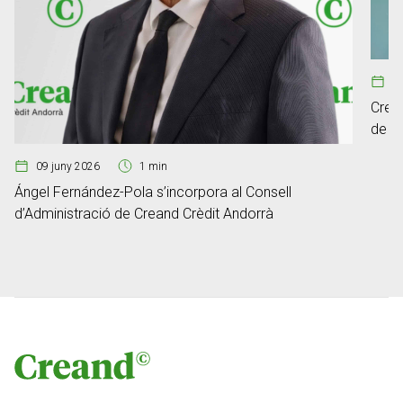
0
Crean
de ge
Fum
09 juny 2026
1 min
Ángel Fernández-Pola s’incorpora al Consell
d’Administració de Creand Crèdit Andorrà