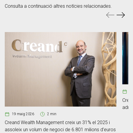
Consulta a continuació altres notícies relacionades.
0
Crea
adre
19 maig 2026
2 min
Creand Wealth Management creix un 31% el 2025 i
assoleix un volum de negoci de 6.801 milions d’euros