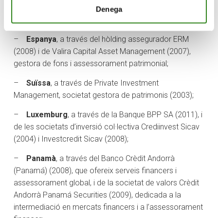
en la posició 562.
Denega
Actualment el Grup Crèdit Andorrà està present a:
–
Espanya
, a través del hòlding assegurador ERM
(2008) i de Valira Capital Asset Management (2007),
gestora de fons i assessorament patrimonial;
–
Suïssa
, a través de Private Investment
Management, societat gestora de patrimonis (2003);
–
Luxemburg
, a través de la Banque BPP SA (2011), i
de les societats d’inversió col·lectiva Crediinvest Sicav
(2004) i Investcredit Sicav (2008);
–
Panamà
, a través del Banco Crèdit Andorrà
(Panamá) (2008), que ofereix serveis financers i
assessorament global, i de la societat de valors Crèdit
Andorrà Panamá Securities (2009), dedicada a la
intermediació en mercats financers i a l’assessorament