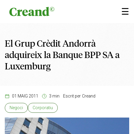
Vés al contingut
×
☰
El Grup Crèdit Andorrà
adquireix la Banque BPP SA a
Luxemburg
01 MAIG 2011
3 min
Escrit per
Creand
Negoci
Corporatiu