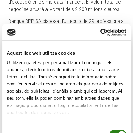
d’execució en els mercats financers. El volum total de
negoci se situarà al voltant dels 2.200 milions d’euros.
Banque BPP SA disposa d’un equip de 29 professionals,
que a partir d’ara, s’incorporen al Grup Crèdit Andorrà.
El Grup Crèdit Andorrà
Crèdit Andorrà és el grup financer líder d’Andorra. Té la
Aquest lloc web utilitza cookies
xarxa d’oficines més gran del país i actualment, compta
Utilitzem galetes per personalitzar el contingut i els
amb 552 professionals. L’entitat gestiona un volum de
anuncis, oferir funcions de mitjans socials i analitzar el
negoci de 12.270 milions d’euros (2010) i és líder del
trànsit del lloc. També compartim la informació sobre
sector en recursos propis, recursos gestionats, volum
com feu servir el nostre lloc amb els partners de mitjans
de negoci, inversió creditícia i beneficis.
socials, de publicitat i d'anàlisis amb qui col·laborem. Al
seu torn, ells la poden combinar amb altres dades que
Nascut el 1949, amb vocació de banca universal,
els hàgiu proporcionat o hagin recopilat a partir de l'ús
ofereix serveis de banca comercial i de banca privada,
que heu fet dels seus serveis.
que complementa amb altres línies de negoci que
s’ofereixen des del Grup, com les assegurances o la
Selecció
gestió d’actius a escala internacional. Crèdit Andorrà