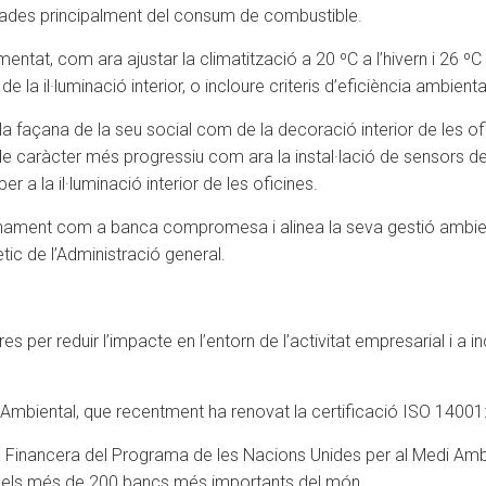
ades principalment del consum de combustible.
ntat, com ara ajustar la climatització a 20 ºC a l’hivern i 26 ºC 
e la il·luminació interior, o incloure criteris d’eficiència ambient
 la façana de la seu social com de la decoració interior de les of
e caràcter més progressiu com ara la instal·lació de sensors de
r a la il·luminació interior de les oficines.
ionament com a banca compromesa i alinea la seva gestió ambie
ic de l’Administració general.
 per reduir l’impacte en l’entorn de l’activitat empresarial i a inc
 Ambiental, que recentment ha renovat la certificació ISO 14001
 Financera del Programa de les Nacions Unides per al Medi Ambie
 dels més de 200 bancs més importants del món.