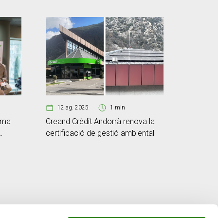
12 ag. 2025
1 min
07 ag.
Creand Crèdit Andorrà renova la
rma
Scale La
certificació de gestió ambiental
Pack2Eart
compost
plàstic