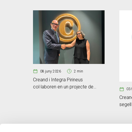
08 juny 2026
2 min
Creand i Integra Pirineus
col·laboren en un projecte de
03 
gestió forestal a la zona
Creand
fronterera de Sant Joan Fumat
segell