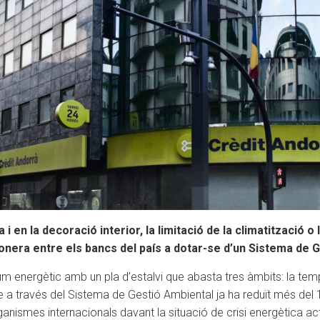
 i en la decoració interior, la limitació de la climatització 
pionera entre els bancs del país a dotar-se d’un Sistema de 
 energètic amb un pla d’estalvi que abasta tres àmbits: la tempera
que a través del Sistema de Gestió Ambiental ja ha reduït més del
ismes internacionals davant la situació de crisi energètica act