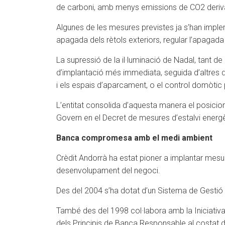
de carboni, amb menys emissions de CO2 deriv
Algunes de les mesures previstes ja s’han impleme
apagada dels rètols exteriors, regular l’apagada d
La supressió de la il·luminació de Nadal, tant de
d’implantació més immediata, seguida d’altres d
i els espais d’aparcament, o el control domòtic pe
L’entitat consolida d’aquesta manera el posic
Govern en el Decret de mesures d’estalvi energèt
Banca compromesa amb el medi ambient
Crèdit Andorrà ha estat pioner a implantar mesures
desenvolupament del negoci.
Des del 2004 s’ha dotat d’un Sistema de Gestió
També des del 1998 col·labora amb la Iniciativa
dels Principis de Banca Responsable al costat