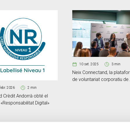
10 set. 2025
3 min
Neix Connectand, la platafo
de voluntariat corporatiu de
Caldea, Creand i SETAP365
febr. 2026
2 min
 Crèdit Andorrà obté el
 «Responsabilitat Digital»