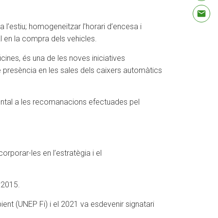
a l’estiu; homogeneïtzar l’horari d’encesa i
al en la compra dels vehicles.
icines, és una de les noves iniciatives
 presència en les sales dels caixers automàtics
ntal a les recomanacions efectuades pel
orporar-les en l’estratègia i el
:2015.
nt (UNEP Fi) i el 2021 va esdevenir signatari