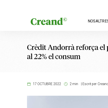
Vés al contingut
NOSALTRE
Crèdit Andorrà reforça el p
al 22% el consum
17 OCTUBRE 2022
2 min
|
Escrit per
Crean