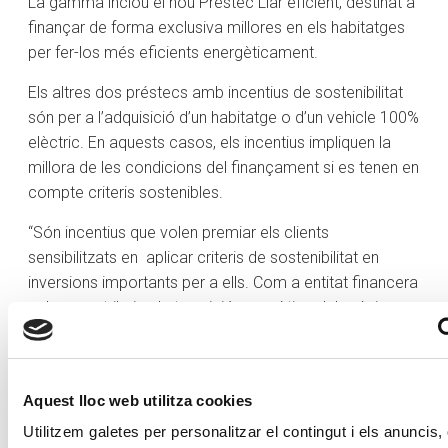
La gamma inclou el nou Préstec Llar eficient, destinat a
finançar de forma exclusiva millores en els habitatges
per fer-los més eficients energèticament.
Els altres dos préstecs amb incentius de sostenibilitat
són per a l’adquisició d’un habitatge o d’un vehicle 100%
elèctric. En aquests casos, els incentius impliquen la
millora de les condicions del finançament si es tenen en
compte criteris sostenibles.
“Són incentius que volen premiar els clients
sensibilitzats en aplicar criteris de sostenibilitat en
inversions importants per a ells. Com a entitat financera
volem contribuir a la transició energètica del país i
creiem que a través de petits canvis que promovem en
els nostres costums podem aportar un gran impacte”,
ha explicat Martí Alay, director de la unitat de
Aquest lloc web utilitza cookies
Sostenibilitat de Creand Crèdit Andorrà.
Utilitzem galetes per personalitzar el contingut i els anuncis, 
El nou Préstec Llar Eficient dona finançament amb