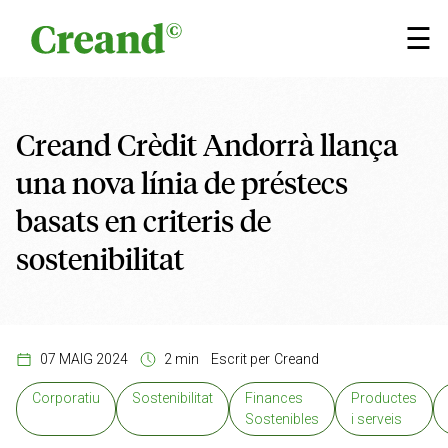
Vés al contingut
☰
Creand Crèdit Andorrà llança
una nova línia de préstecs
basats en criteris de
sostenibilitat
07 MAIG 2024
2 min
Escrit per
Creand
Corporatiu
Sostenibilitat
Finances
Productes
Sostenibles
i serveis