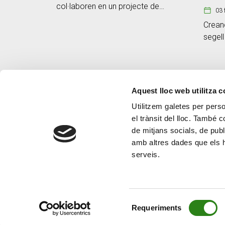
col·laboren en un projecte de
03 
gestió forestal a la zona
Creand
fronterera de Sant Joan Fumat
segell
Aquest lloc web utilitza 
Utilitzem galetes per person
el trànsit del lloc. També 
de mitjans socials, de publ
amb altres dades que els hà
serveis.
Selecció
Requeriments
de