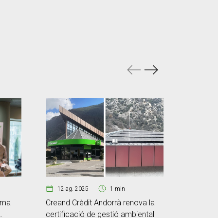
12 ag. 2025
1 min
07 ag.
Creand Crèdit Andorrà renova la
rma
Scale La
certificació de gestió ambiental
Pack2Eart