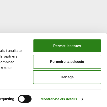
compost
plàstic
Permet-les totes
ls i analitzar
EL NOSTRE GRUP
ls partners
tiu
Creand Crèdit Andorrà
Permetre la selecció
 combinar
Creand Wealth Management Espanya
els seus
Creand Wealth & Securities Luxemburg
Denega
Creand Wealth Management EE. UU.
rqueting
Mostrar-ne els detalls