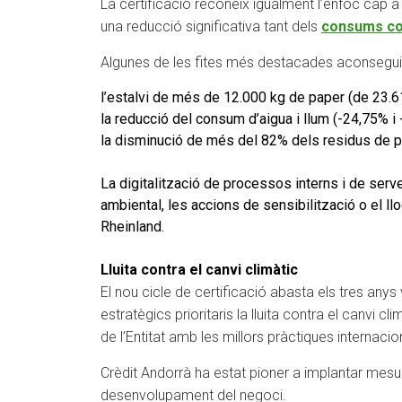
La certificació reconeix igualment l’enfoc cap a
una reducció significativa tant dels
consums com
Algunes de les fites més destacades aconseguid
l’estalvi de més de 12.000 kg de paper (de 23.6
la reducció del consum d’aigua i llum (-24,75% 
la disminució de més del 82% dels residus de pl
La digitalització de processos interns i de serve
ambiental, les accions de sensibilització o el l
Rheinland.
Lluita contra el canvi climàtic
El nou cicle de certificació abasta els tres anys
estratègics prioritaris la lluita contra el canvi c
de l’Entitat amb les millors pràctiques internacio
Crèdit Andorrà ha estat pioner a implantar mesure
desenvolupament del negoci.