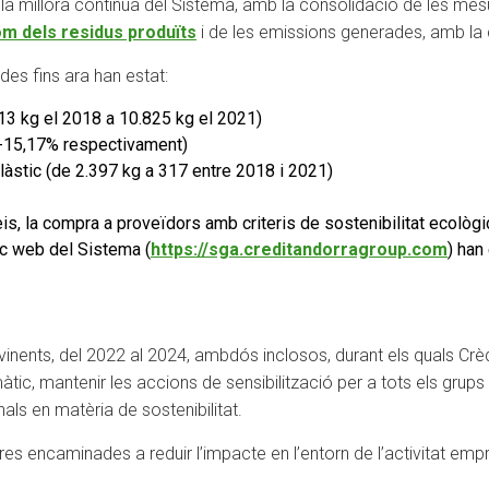
 la millora contínua del Sistema, amb la consolidació de les mesu
 dels residus produïts
i de les emissions generades, amb la
es fins ara han estat:
13 kg el 2018 a 10.825 kg el 2021)
i -15,17% respectivament)
àstic (de 2.397 kg a 317 entre 2018 i 2021)
is, la compra a proveïdors amb criteris de sostenibilitat ecològi
loc web del Sistema (
https://sga.creditandorragroup.com
) han
 vinents, del 2022 al 2024, ambdós inclosos, durant els quals Crè
limàtic, mantenir les accions de sensibilització per a tots els grups
nals en matèria de sostenibilitat.
s encaminades a reduir l’impacte en l’entorn de l’activitat empres