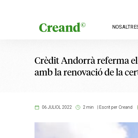
Vés al contingut
NOSALTRE
Crèdit Andorrà referma e
amb la renovació de la cer
06 JULIOL 2022
2 min
|
Escrit per
Creand