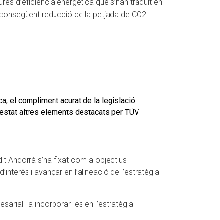
res d’eficiència energètica que s’han traduït en
 consegüent reducció de la petjada de CO2.
ca, el compliment acurat de la legislació
 estat altres elements destacats per TÜV
dit Andorrà s’ha fixat com a objectius
 d’interès i avançar en l’alineació de l’estratègia
arial i a incorporar-les en l’estratègia i