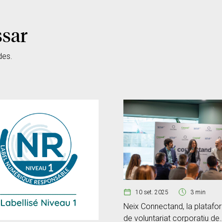
ssar
des.
10 set. 2025
3 min
Neix Connectand, la platafo
de voluntariat corporatiu de