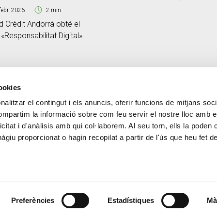
Caldea, Creand i SETAP365
febr. 2026
2 min
 Crèdit Andorrà obté el
 «Responsabilitat Digital»
cookies
alitzar el contingut i els anuncis, oferir funcions de mitjans socia
CONTACTE
MÉS CREAND
compartim la informació sobre com feu servir el nostre lloc amb e
+376 88 88 88
Govern Corpora
icitat i d'anàlisis amb qui col·laborem. Al seu torn, ells la poden
Actualitat
giu proporcionat o hagin recopilat a partir de l'ús que heu fet d
Espai premsa
Preferències
Estadístiques
Mà