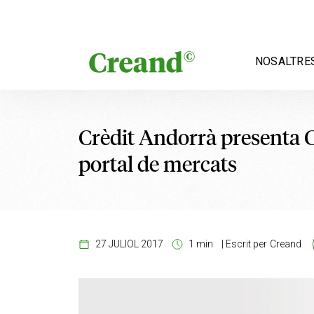
Vés al contingut
NOSALTRE
Crèdit Andorrà presenta C
portal de mercats
27 JULIOL 2017
1 min
|
Escrit per
Creand