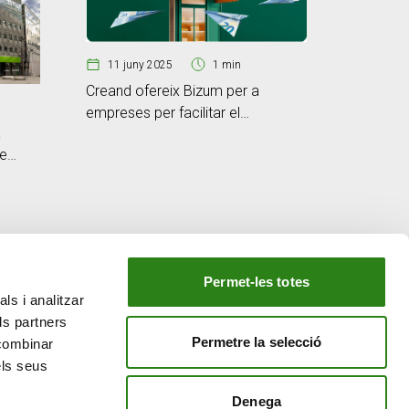
11 juny 2025
1 min
Creand ofereix Bizum per a
empreses per facilitar el
28 mar
a
pagament de les vendes online
Creand C
de
a Millor 
2025 de 
banca
Review
Permet-les totes
ls i analitzar
EL NOSTRE GRUP
ls partners
tiu
Creand Crèdit Andorrà
Permetre la selecció
 combinar
Creand Wealth Management Espanya
els seus
Creand Wealth & Securities Luxemburg
Denega
Creand Wealth Management EE. UU.