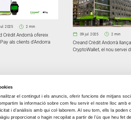
jul. 2025
2 min
09 jul. 2025
2 min
 Crèdit Andorrà ofereix
Pay als clients d’Andorra
Creand Crèdit Andorrà llanç
CryptoWallet, el nou servei 
compravenda i custòdia de
criptoactius a través de la 
online
cookies
alitzar el contingut i els anuncis, oferir funcions de mitjans socia
CONTACTE
MÉS CREAND
compartim la informació sobre com feu servir el nostre lloc amb e
+376 88 88 88
Govern Corpora
icitat i d'anàlisis amb qui col·laborem. Al seu torn, ells la poden
Actualitat
giu proporcionat o hagin recopilat a partir de l'ús que heu fet d
Espai premsa