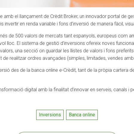
e amb el llançament de Crèdit Broker, un innovador portal de ges
 invertir en renda variable i fons d’inversió de manera fàcil, visual 
de més de 500 valors de mercats tant espanyols, europeus com a
ol lloc. El sistema de gestió d’inversions ofereix noves funcion
 valors, una secció on guardar les llistes de valors i fons prefer
itat de realitzar ordres avançades (simples, limitades, vendes am
nversió des de la banca online e-Crèdit, tant de la pròpia cartera 
ormació digital amb la finalitat d’innovar en serveis, canals i p
Inversions
Banca online