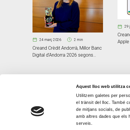
29 
Creand
24 març 2026
2 min
Apple 
Creand Crèdit Andorrà, Millor Banc
Digital d’Andorra 2026 segons
Global Banking & Finance Review
Aquest lloc web utilitza 
Utilitzem galetes per person
el trànsit del lloc. També 
de mitjans socials, de publ
amb altres dades que els hà
serveis.