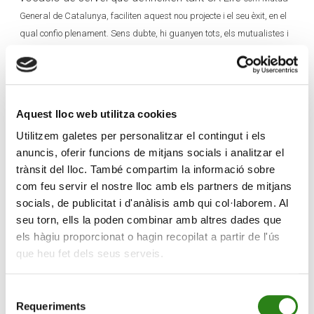
General de Catalunya, faciliten aquest nou projecte i el seu èxit, en el
qual confio plenament. Sens dubte, hi guanyen tots, els mutualistes i
les persones de l’entorn de Crèdit Andorrà i CA Life, que tenen a la
seva disposició una àmplia oferta asseguradora d’una qualitat
excel·lent».
Finalment, el president de Caravela, Luis Cervantes, ha
Aquest lloc web utilitza cookies
posat de manifest que «és una oportunitat de
Utilitzem galetes per personalitzar el contingut i els
desenvolupament d’un projecte ibèric».
anuncis, oferir funcions de mitjans socials i analitzar el
trànsit del lloc. També compartim la informació sobre
Arran d’aquest acord, Crèdit Andorrà tindrà el 44% del
com feu servir el nostre lloc amb els partners de mitjans
capital de CA Life, Mútua General de Catalunya serà
socials, de publicitat i d'anàlisis amb qui col·laborem. Al
titular del 51%, i Caravela, del 5%. L’operació està
seu torn, ells la poden combinar amb altres dades que
pendent de l’obtenció de les autoritzacions de la
els hàgiu proporcionat o hagin recopilat a partir de l'ús
Dirección General de Seguros y Fondos de Pensiones i
que heu fet dels seus serveis.
de l’Autoritat Financera Andorrana (AFA).
Selecció
Requeriments
de