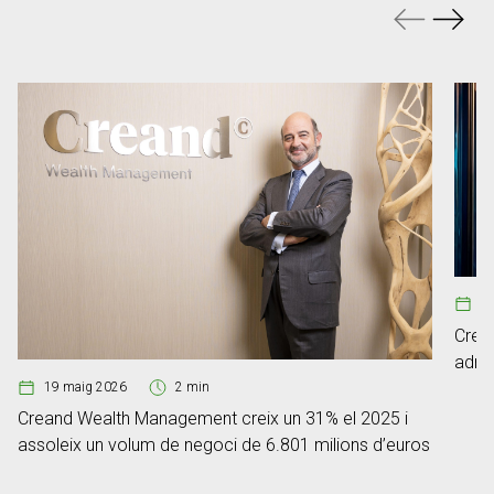
0
Crea
adre
19 maig 2026
2 min
Creand Wealth Management creix un 31% el 2025 i
assoleix un volum de negoci de 6.801 milions d’euros