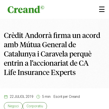
Vés al contingut
×
☰
Crèdit Andorrà firma un acord
amb Mútua General de
Catalunya i Caravela perquè
entrin a l’accionariat de CA
Life Insurance Experts
22 JULIOL 2019
5 min
Escrit per
Creand
Negoci
Corporatiu