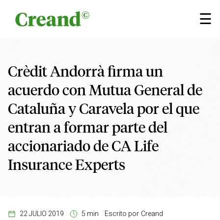
Saltar al contenido
×
☰
Crèdit Andorrà firma un
acuerdo con Mutua General de
Cataluña y Caravela por el que
entran a formar parte del
accionariado de CA Life
Insurance Experts
22 JULIO 2019
5 min
Escrito por
Creand