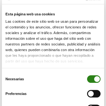
capital de CA Life, Mutua General de Cataluña será
titular del 51%, y Caravela, del 5%. La operación está
Esta página web usa cookies
pendiente de la obtención de las autorizaciones de la
Las cookies de este sitio web se usan para personalizar
Dirección General de Seguros y Fondos de Pensiones
el contenido y los anuncios, ofrecer funciones de redes
(DGSFP) y de la Autoritat Financera Andorrana (AFA).
sociales y analizar el tráfico. Además, compartimos
información sobre el uso que haga del sitio web con
nuestros partners de redes sociales, publicidad y análisis
Sobre CA Life Insurance Experts
web, quienes pueden combinarla con otra información
que les haya proporcionado o que hayan recopilado a
CA Life Insurance Experts, creada en 2013, es una
partir del uso que haya hecho de sus servicios.
compañía española especializada en seguros de vida
que forma parte del Grupo Financiero Crèdit Andorrà.
Selección
Se focaliza en la mediación, colaborando en el
Necesarias
de
desarrollo de su negocio, y en ofrecer un servicio
consentimiento
cercano y ágil al cliente. En vida riesgo cuenta con una
amplia oferta de productos innovadores, cuyo
Preferencias
atractivo radica en su adaptabilidad y ajuste a las
necesidades reales de los clientes. En ahorro dispone