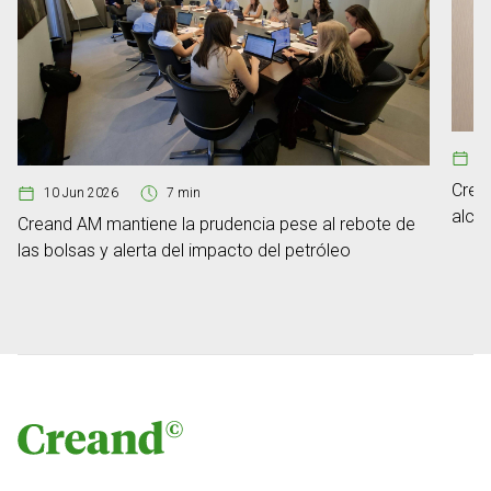
1
Crea
10 Jun 2026
7 min
alca
Creand AM mantiene la prudencia pese al rebote de
euro
las bolsas y alerta del impacto del petróleo