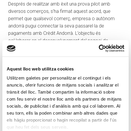
Després de realitzar amb èxit una prova pilot amb
diversos comerços, s’ha firmat aquest acord, que
permet que qualsevol comerç, empresa o autònom
andorrà pugui connectar la seva passarel·la de
pagaments amb Crèdit Andorrà. L’objectiu és
col·laborar en el desenvolupament del negoci de
solucions de pagament per a comerços electrònics
d’empreses amb seu a Andorra.
El director de l’àrea de Negoci Bancari Andorra de
Aquest lloc web utilitza cookies
Crèdit Andorrà, Martí Alfonso, ha destacat que “amb
Utilitzem galetes per personalitzar el contingut i els
aquest acord, Crèdit Andorrà, banc líder a la plaça
anuncis, oferir funcions de mitjans socials i analitzar el
financera andorrana i pioner en solucions digitals per
trànsit del lloc. També compartim la informació sobre
als seus clients, fa un pas més en el sector pel que fa a
com feu servir el nostre lloc amb els partners de mitjans
l’ús de les
fintech
. El nostre objectiu és oferir als clients
socials, de publicitat i d'anàlisis amb qui col·laborem. Al
una experiència d’usuari de primer nivell, així com eines
seu torn, ells la poden combinar amb altres dades que
que ajudin al desenvolupament del comerç electrònic
els hàgiu proporcionat o hagin recopilat a partir de l'ús
de manera senzilla i sense desenvolupaments
que heu fet dels seus serveis.