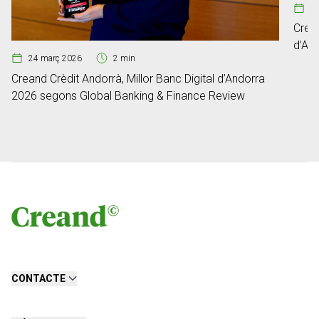
29
Crean
d’An
24 març 2026
2 min
Creand Crèdit Andorrà, Millor Banc Digital d’Andorra
2026 segons Global Banking & Finance Review
CONTACTE