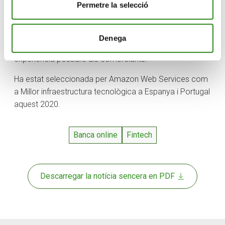
Permetre la selecció
qualsevol entitat integrar-se amb Shopify i altres
plataformes d’
e-commerce
mitjançant una API senzilla.
Desenvolupa eines per a la gestió de pagaments
Denega
digitals fàcils d’utilitzar, segures i que ofereixen la millor
experiència possible als comerciants.
Ha estat seleccionada per Amazon Web Services com
a Millor infraestructura tecnològica a Espanya i Portugal
aquest 2020.
Banca online
Fintech
Descarregar la notícia sencera en PDF