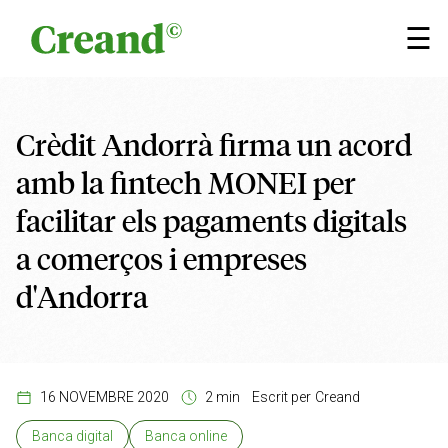
Vés al contingut
×
☰
Crèdit Andorrà firma un acord
amb la fintech MONEI per
facilitar els pagaments digitals
a comerços i empreses
d'Andorra
16 NOVEMBRE 2020
2 min
Escrit per
Creand
Banca digital
Banca online