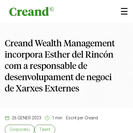
Vés al contingut
×
☰
Creand Wealth Management
incorpora Esther del Rincón
com a responsable de
desenvolupament de negoci
de Xarxes Externes
26 GENER 2023
1 min
Escrit per
Creand
Corporatiu
Talent