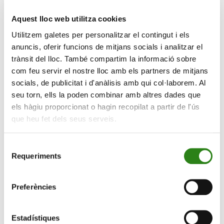
que compta amb un volum de 800 milions d’euros
sota gestió.
Aquest lloc web utilitza cookies
Utilitzem galetes per personalitzar el contingut i els
Creand Wealth Management ha incorporat Esther del
anuncis, oferir funcions de mitjans socials i analitzar el
Rincón com a responsable de desenvolupament de
trànsit del lloc. També compartim la informació sobre
negoci, dins de la Unitat de Xarxes Externes que dirigeix
com feu servir el nostre lloc amb els partners de mitjans
Álvaro Ximénez de Embún. L’objectiu és potenciar el
socials, de publicitat i d'anàlisis amb qui col·laborem. Al
creixement d’aquest segment de negoci que el banc
seu torn, ells la poden combinar amb altres dades que
desenvolupa amb èxit des de la seva creació ara fa set
els hàgiu proporcionat o hagin recopilat a partir de l'ús
anys, i que ha crescut fins a assolir un volum de 800
que heu fet dels seus serveis.
milions d’euros en actius sota gestió al llarg de tot
aquest període.
Selecció
Esther del Rincón, amb més de quinze anys
Requeriments
de
d’experiència en l’àmbit de l’assessorament financer i la
consentiment
banca privada, arriba procedent de Caser Asesores
Preferències
Financieros. Va començar la seva carrera a la Banque
Privée Edmond de Rothschild Europe (Luxemburg) i
Estadístiques
també ha treballat com a assessora financera i