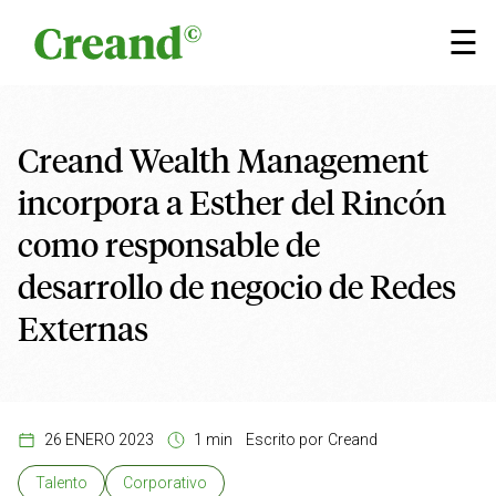
Saltar al contenido
×
☰
Creand Wealth Management
incorpora a Esther del Rincón
como responsable de
desarrollo de negocio de Redes
Externas
26 ENERO 2023
1 min
Escrito por
Creand
Talento
Corporativo