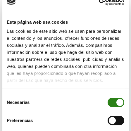
que cuenta con un volumen de 800 millones de
euros bajo gestión
Creand Wealth Management ha incorporado a Esther
Esta página web usa cookies
del Rincón como responsable de desarrollo de
Las cookies de este sitio web se usan para personalizar
negocio, dentro de la Unidad de Redes Externas que
el contenido y los anuncios, ofrecer funciones de redes
dirige Álvaro Ximénez de Embún. El objetivo es
sociales y analizar el tráfico. Además, compartimos
potenciar el crecimiento de este segmento de negocio
información sobre el uso que haga del sitio web con
que el banco desarrolla con éxito desde su creación
nuestros partners de redes sociales, publicidad y análisis
hace siete años, y que ha crecido hasta alcanzar un
web, quienes pueden combinarla con otra información
volumen de 800 millones de euros en activos bajo
que les haya proporcionado o que hayan recopilado a
gestión a lo largo de todo este periodo.
partir del uso que haya hecho de sus servicios.
Esther del Rincón, que cuenta con más de 15 años de
Selección
experiencia en el ámbito del asesoramiento financiero
Necesarias
de
y la banca privada, llega procedente de Caser Asesores
consentimiento
Financieros. Comenzó su carrera en Banque Privée
Preferencias
Edmond de Rothschild Europe (Luxemburgo) y también
ha trabajado como asesora financiera y responsable