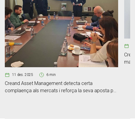
05
Crea
mante
11 des. 2025
6 min
Creand Asset Management detecta certa
complaença als mercats i reforça la seva aposta pel
crèdit de qualitat