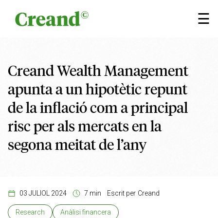
Vés al contingut
×
☰
Creand Wealth Management
apunta a un hipotètic repunt
de la inflació com a principal
risc per als mercats en la
segona meitat de l’any
03 JULIOL 2024
7 min
Escrit per
Creand
Research
Anàlisi financera