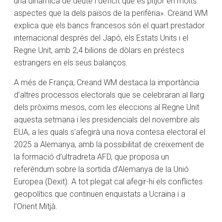
una dinàmica de deute i dèficit que és pitjor en molts
aspectes que la dels països de la perifèria». Creand WM
explica que els bancs francesos són el quart prestador
internacional després del Japó, els Estats Units i el
Regne Unit, amb 2,4 bilions de dòlars en préstecs
estrangers en els seus balanços.
A més de França, Creand WM destaca la importància
d’altres processos electorals que se celebraran al llarg
dels pròxims mesos, com les eleccions al Regne Unit
aquesta setmana i les presidencials del novembre als
EUA, a les quals s’afegirà una nova contesa electoral el
2025 a Alemanya, amb la possibilitat de creixement de
la formació d’ultradreta AFD, que proposa un
referèndum sobre la sortida d’Alemanya de la Unió
Europea (Dexit). A tot plegat cal afegir-hi els conflictes
geopolítics que continuen enquistats a Ucraïna i a
l’Orient Mitjà.