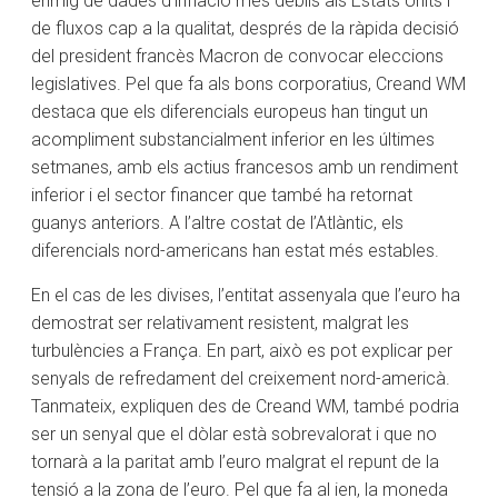
enmig de dades d’inflació més dèbils als Estats Units i
de fluxos cap a la qualitat, després de la ràpida decisió
del president francès Macron de convocar eleccions
legislatives. Pel que fa als bons corporatius, Creand WM
destaca que els diferencials europeus han tingut un
acompliment substancialment inferior en les últimes
setmanes, amb els actius francesos amb un rendiment
inferior i el sector financer que també ha retornat
guanys anteriors. A l’altre costat de l’Atlàntic, els
diferencials nord-americans han estat més estables.
En el cas de les divises, l’entitat assenyala que l’euro ha
demostrat ser relativament resistent, malgrat les
turbulències a França. En part, això es pot explicar per
senyals de refredament del creixement nord-americà.
Tanmateix, expliquen des de Creand WM, també podria
ser un senyal que el dòlar està sobrevalorat i que no
tornarà a la paritat amb l’euro malgrat el repunt de la
tensió a la zona de l’euro. Pel que fa al ien, la moneda