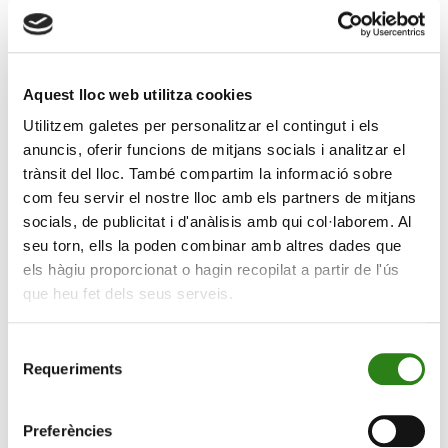
En tot cas, Creand WM explica que el BCE no s’ha
compromès amb una ruta de tipus concreta, i reitera la
seva dependència en l’evolució de les dades macro,
descartant bàsicament una retallada al juliol.
Aquest lloc web utilitza cookies
Pel que fa a la Reserva Federal, l’entitat explica que
Utilitzem galetes per personalitzar el contingut i els
s’espera que continuï amb la consideració de tipus més
anuncis, oferir funcions de mitjans socials i analitzar el
alts durant més temps, amb el mercat descomptant
trànsit del lloc. També compartim la informació sobre
una baixada abans de final d’any, influenciada pel
com feu servir el nostre lloc amb els partners de mitjans
comportament del consum i per l’estabilitat del mercat
socials, de publicitat i d'anàlisis amb qui col·laborem. Al
seu torn, ells la poden combinar amb altres dades que
laboral. Això no obstant, unes dades relativament
els hàgiu proporcionat o hagin recopilat a partir de l'ús
benignes de l’IPC als EUA secunden la possibilitat que
que heu fet dels seus serveis.
una nova tendència baixista de la inflació pugui ajudar a
obrir la porta a pròximes retallades de tipus.
Selecció
Miguel Ángel Rico, director d’Inversions de Creand
Requeriments
de
Asset Management, explica que «malgrat les dades
consentiment
d’inflació més dèbils, el president Powell va adoptar un
Preferències
to menys moderat. Encara que el gràfic de punts de la