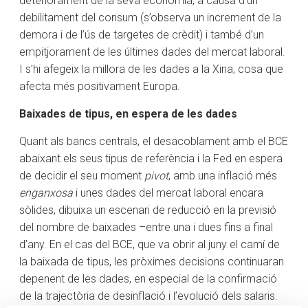
deteriorament de la seva economia, a causa d’un
debilitament del consum (s’observa un increment de la
demora i de l’ús de targetes de crèdit) i també d’un
empitjorament de les últimes dades del mercat laboral.
I s’hi afegeix la millora de les dades a la Xina, cosa que
afecta més positivament Europa.
Baixades de tipus, en espera de les dades
Quant als bancs centrals, el desacoblament amb el BCE
abaixant els seus tipus de referència i la Fed en espera
de decidir el seu moment
pivot
, amb una inflació més
enganxosa
i unes dades del mercat laboral encara
sòlides, dibuixa un escenari de reducció en la previsió
del nombre de baixades –entre una i dues fins a final
d’any. En el cas del BCE, que va obrir al juny el camí de
la baixada de tipus, les pròximes decisions continuaran
depenent de les dades, en especial de la confirmació
de la trajectòria de desinflació i l’evolució dels salaris.