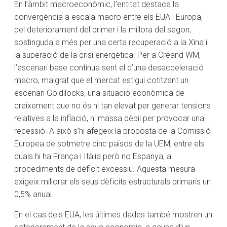
En l’àmbit macroeconòmic, l’entitat destaca la
convergència a escala macro entre els EUA i Europa,
pel deteriorament del primer i la millora del segon,
sostinguda a més per una certa recuperació a la Xina i
la superació de la crisi energètica. Per a Creand WM,
l’escenari base continua sent el d’una desacceleració
macro, malgrat que el mercat estigui cotitzant un
escenari Goldilocks, una situació econòmica de
creixement que no és ni tan elevat per generar tensions
relatives a la inflació, ni massa dèbil per provocar una
recessió. A això s’hi afegeix la proposta de la Comissió
Europea de sotmetre cinc països de la UEM, entre els
quals hi ha França i Itàlia però no Espanya, a
procediments de dèficit excessiu. Aquesta mesura
exigeix millorar els seus dèficits estructurals primaris un
0,5% anual.
En el cas dels EUA, les últimes dades també mostren un