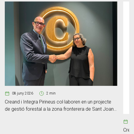
08 juny 2026
2 min
Creand i Integra Pirineus col·laboren en un projecte
de gestió forestal a la zona fronterera de Sant Joan
Fumat
03
Crean