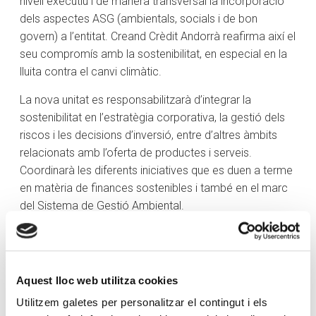
nivell executiu i de manera transversal la incorporació
dels aspectes ASG (ambientals, socials i de bon
govern) a l’entitat. Creand Crèdit Andorrà reafirma així el
seu compromís amb la sostenibilitat, en especial en la
lluita contra el canvi climàtic.
La nova unitat es responsabilitzarà d’integrar la
sostenibilitat en l’estratègia corporativa, la gestió dels
riscos i les decisions d’inversió, entre d’altres àmbits
relacionats amb l’oferta de productes i serveis.
Coordinarà les diferents iniciatives que es duen a terme
en matèria de finances sostenibles i també en el marc
del Sistema de Gestió Ambiental.
En concret, les principals línies de treball seran impulsar
el desenvolupament del pla d’accions derivat dels
Principis de Banca Responsable del Programa de les
Aquest lloc web utilitza cookies
Nacions Unides per al Medi Ambient (UNEP Fi). També
Utilitzem galetes per personalitzar el contingut i els
vetllarà pel desplegament regulatori a les diferents