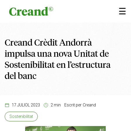
Vés al contingut
×
☰
Creand Crèdit Andorrà
impulsa una nova Unitat de
Sostenibilitat en l’estructura
del banc
17 JULIOL 2023
2 min
Escrit per
Creand
Sostenibilitat