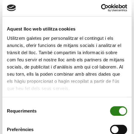
gestió discrecional i assessorament
Creand Asset Management ha incorporat Manuel
Hernández com a nou responsable d’Actius Alternatius,
Aquest lloc web utilitza cookies
un reforç emmarcat en l’estratègia d’incloure aquest
Utilitzem galetes per personalitzar el contingut i els
tipus d’actius en el portafolis de serveis i productes que
anuncis, oferir funcions de mitjans socials i analitzar el
ofereix la gestora. L’objectiu és avançar en
trànsit del lloc. També compartim la informació sobre
l’especialització i la personalització d’aquests
com feu servir el nostre lloc amb els partners de mitjans
productes i serveis amb una gran capacitat de
socials, de publicitat i d'anàlisis amb qui col·laborem. Al
desenvolupament i que aporten valor afegit al client.
seu torn, ells la poden combinar amb altres dades que
els hàgiu proporcionat o hagin recopilat a partir de l'ús
Es tracta d’un càrrec de nova creació degut a
que heu fet dels seus serveis.
l’ampliació d’activitats de Creand Asset Management,
entre les quals hi ha la gestió de tot tipus d’inversions
alternatives. Va ser el mes passat que la gestora va
Selecció
Requeriments
rebre l’autorització de la CNMV per fer la gestió i la
de
consentiment
comercialització de vehicles i societats de capital risc,
gestió discrecional i assessorament.
Preferències