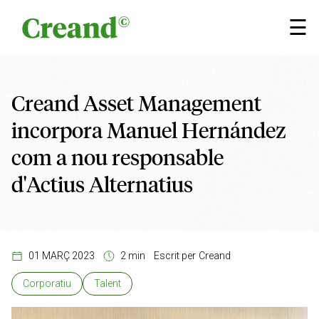
Vés al contingut
×
☰
Creand Asset Management
incorpora Manuel Hernández
com a nou responsable
d'Actius Alternatius
01 MARÇ 2023
2 min
Escrit per
Creand
Corporatiu
Talent