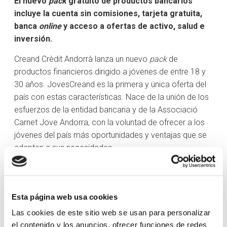
El nuevo
pack
gratuito de productos bancarios
incluye la cuenta sin comisiones, tarjeta gratuita,
banca
online
y acceso a ofertas de activo, salud e
inversión.
Creand Crèdit Andorrà lanza un nuevo
pack
de
productos financieros dirigido a jóvenes de entre 18 y
30 años. JovesCreand es la primera y única oferta del
país con estas características. Nace de la unión de los
esfuerzos de la entidad bancaria y de la Associació
Carnet Jove Andorra, con la voluntad de ofrecer a los
jóvenes del país más oportunidades y ventajas que se
adapten a sus necesidades.
JovesCreand ofrece una cuenta corriente sin
comisiones de administración y mantenimiento, la
tarjeta de débito Carnet Jove de manera gratuita y la
Esta página web usa cookies
banca
online
. Además, el gran beneficio para los
Las cookies de este sitio web se usan para personalizar
jóvenes que tengan este
pack
es que podrán acceder a
el contenido y los anuncios, ofrecer funciones de redes