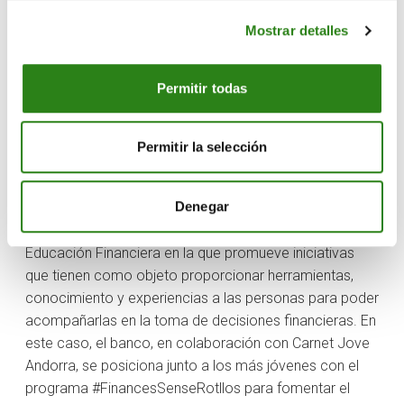
ofrecer y acercar a los jóvenes soluciones reales del
Mostrar detalles
día a día, que impulsan el talento y el futuro de la
juventud del país. Esta novedad del Pack Joven tan
solo es el principio, ya que la voluntad de ambas
Permitir todas
entidades es ir enriqueciendo esta oferta dirigida a los
jóvenes.
Permitir la selección
Creand cubre todos los segmentos de edad y sigue
trabajando para crear una oferta que se ajuste a las
Denegar
nuevas necesidades de los clientes. Por otra parte, el
banco está llevando a cabo una importante tarea de
Educación Financiera en la que promueve iniciativas
que tienen como objeto proporcionar herramientas,
conocimiento y experiencias a las personas para poder
acompañarlas en la toma de decisiones financieras. En
este caso, el banco, en colaboración con Carnet Jove
Andorra, se posiciona junto a los más jóvenes con el
programa #FinancesSenseRotllos para fomentar el