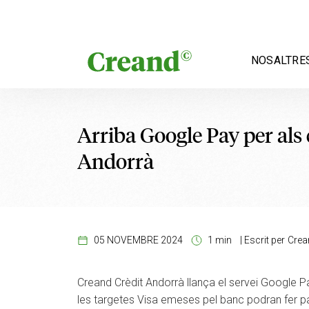
Vés al contingut
NOSALTRE
Arriba Google Pay per als 
Andorrà
05 NOVEMBRE 2024
1 min
|
Escrit per
Crea
Creand Crèdit Andorrà llança el servei Google Pa
les targetes Visa emeses pel banc podran fer