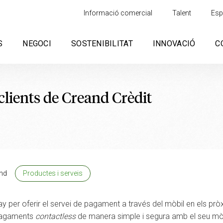
Informació comercial
Talent
Esp
S
NEGOCI
SOSTENIBILITAT
INNOVACIÓ
C
clients de Creand Crèdit
nd
Productes i serveis
y per oferir el servei de pagament a través del mòbil en els pròx
 pagaments
contactless
de manera simple i segura amb el seu mòb