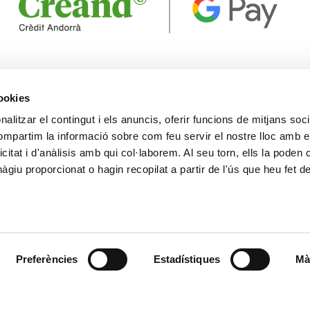
cookies
alitzar el contingut i els anuncis, oferir funcions de mitjans socia
CONTACTE
MÉS CREAND
compartim la informació sobre com feu servir el nostre lloc amb e
+376 88 88 88
Govern Corpora
icitat i d'anàlisis amb qui col·laborem. Al seu torn, ells la poden
Actualitat
giu proporcionat o hagin recopilat a partir de l'ús que heu fet d
Espai premsa
Preferències
Estadístiques
Mà