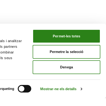
Permet-les totes
ls i analitzar
EL NOSTRE GRUP
ls partners
tiu
Creand Crèdit Andorrà
Permetre la selecció
 combinar
Creand Wealth Management Espanya
els seus
Creand Wealth & Securities Luxemburg
Denega
Creand Wealth Management EE. UU.
rqueting
Mostrar-ne els detalls
Avís Legal
Política de cookies
Política de privacitat