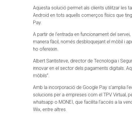
Aquesta solució permet als clients utilitzar le
Android en tots aquells comerços físics que tin
Pay.
A partir de l’entrada en funcionament del servei
manera fàcil, només desbloquejant el mòbil i a
ho ofereixin.
Albert Santisteve, director de Tecnologia i Segu
innovar en el sector dels pagaments digitals. A
mòbils”.
Amb la incorporació de Google Pay s’amplia l’e
solucions per a empreses com el TPV Virtual, p
whatsapp o MONEI, que facilita l’accés a la v
Wix, entre altres.