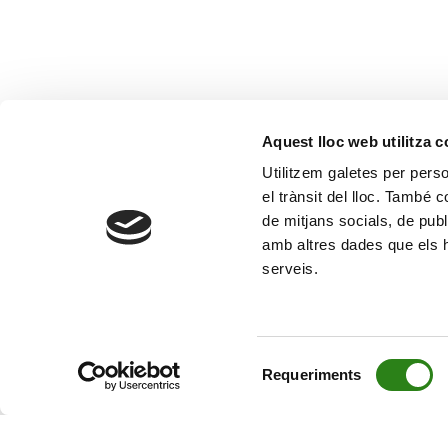
Aquest lloc web utilitza 
Utilitzem galetes per person
el trànsit del lloc. També 
de mitjans socials, de publ
amb altres dades que els hà
serveis.
Selecció
Requeriments
de
consentiment
© Creand