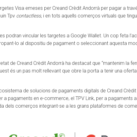
s targetes Visa emeses per Creand Crèdit Andorrà per pagar a tr
guin Tpv
contactless
, i en tots aquells comerços virtuals que ti
, es podran vincular les targetes a Google Wallet. Un cop feta l’
propant-lo al dispositiu de pagament o seleccionant aquesta mod
retat de Creand Crèdit Andorrà ha destacat que “mantenim la ferm
quest és un pas molt rellevant que obre la porta a tenir una ofe
cosistema de solucions de pagaments digitals de Creand Crèdit 
er a pagaments en e-commerce, el TPV Link, per a pagaments a 
enda dels comerços integrant-se a les grans plataformes de c