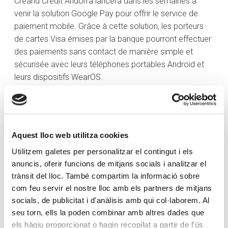
Creand Crèdit Andorrà lancera dans les semaines à
venir la solution Google Pay pour offrir le service de
paiement mobile. Grâce à cette solution, les porteurs
de cartes Visa émises par la banque pourront effectuer
des paiements sans contact de manière simple et
sécurisée avec leurs téléphones portables Android et
leurs dispositifs WearOS.
Cette solution permet aux clients d’utiliser les cartes
Visa émises par Creand Crèdit Andorrà pour payer avec
des
smartphones
équipés du système d’exploitation
Android dans tous les établissements physiques
Aquest lloc web utilitza cookies
disposant d’un terminal point de vente sans contact, et
Utilitzem galetes per personalitzar el contingut i els
sur tous les sites virtuels offrant l’option de paiement
anuncis, oferir funcions de mitjans socials i analitzar el
avec Google Pay.
trànsit del lloc. També compartim la informació sobre
com feu servir el nostre lloc amb els partners de mitjans
Dès le démarrage du service, les cartes pourront être
socials, de publicitat i d'anàlisis amb qui col·laborem. Al
associées à Google Wallet. Une fois le service activé,
seu torn, ells la poden combinar amb altres dades que
les paiements pourront être effectués facilement,
els hàgiu proporcionat o hagin recopilat a partir de l'ús