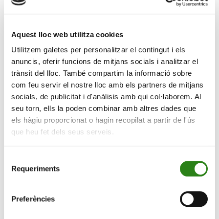
Després d’un interludi en què es recupera una de les
obres estrenades en edicions anteriors, Variacions
Aquest lloc web utilitza cookies
sobre la Marxa del Consell, escrita per Albert Gumí,
Utilitzem galetes per personalitzar el contingut i els
s’entrarà en l’apassionant capítol de la nova creació. En
anuncis, oferir funcions de mitjans socials i analitzar el
aquesta ocasió, s’estrenaran mundialment dues obres:
trànsit del lloc. També compartim la informació sobre
la llegenda andorrana Engolaestels per a orquestra de
com feu servir el nostre lloc amb els partners de mitjans
cordes, obra encarregada per la Fundació ONCA al
socials, de publicitat i d'anàlisis amb qui col·laborem. Al
compositor Toni Gibert, i el Concert negre per a guitarra
seu torn, ells la poden combinar amb altres dades que
solista i cordes, inspirat amb motius andorrans del
els hàgiu proporcionat o hagin recopilat a partir de l'ús
compositor Hachè Costa i dedicat, segons el mateix
que heu fet dels seus serveis.
autor a Albert Gumí i Rafael Serrallet, a l’ONCA, al
Principat. L’actuació finalitzarà amb una obra escrita
Selecció
pel solista de guitarra, Rafael Serrallet, dedicada a la
Requeriments
de
seva terra d’acollida: Petita fantasia ordinenca.
consentiment
31a Temporada FUNDACIÓ ONCA 2024
CONCERT DE
Preferències
LA CONSTITUCIÓ DEL PRINCIPAT