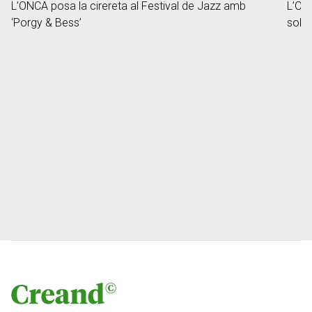
L’ONCA posa la cirereta al Festival de Jazz amb
L’ONC
‘Porgy & Bess’
sobre