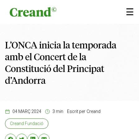
Vés al contingut
×
☰
L’ONCA inicia la temporada
amb el Concert de la
Constitució del Principat
d’Andorra
04 MARÇ 2024
3 min
Escrit per
Creand
Creand Fundació