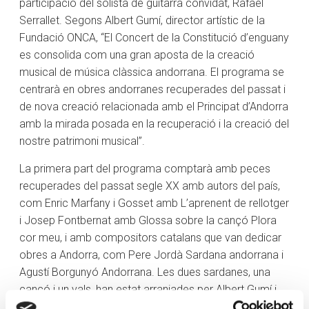
participació del solista de guitarra convidat, Rafael
Serrallet. Segons Albert Gumí, director artístic de la
Fundació ONCA, “El Concert de la Constitució d’enguany
es consolida com una gran aposta de la creació
musical de música clàssica andorrana. El programa se
centrarà en obres andorranes recuperades del passat i
de nova creació relacionada amb el Principat d’Andorra
amb la mirada posada en la recuperació i la creació del
nostre patrimoni musical”.
La primera part del programa comptarà amb peces
recuperades del passat segle XX amb autors del país,
com Enric Marfany i Gosset amb L’aprenent de rellotger
i Josep Fontbernat amb Glossa sobre la cançó Plora
cor meu, i amb compositors catalans que van dedicar
obres a Andorra, com Pere Jordà Sardana andorrana i
Agustí Borgunyó Andorrana. Les dues sardanes, una
cançó i un vals, han estat arranjades per Albert Gumí i
Jordi Coll.