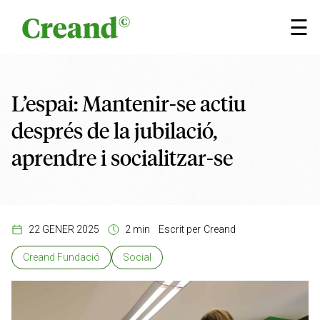
Vés al contingut
×
☰
L’espai: Mantenir-se actiu
després de la jubilació,
aprendre i socialitzar-se
22 GENER 2025
2 min
Escrit per
Creand
Creand Fundació
Social