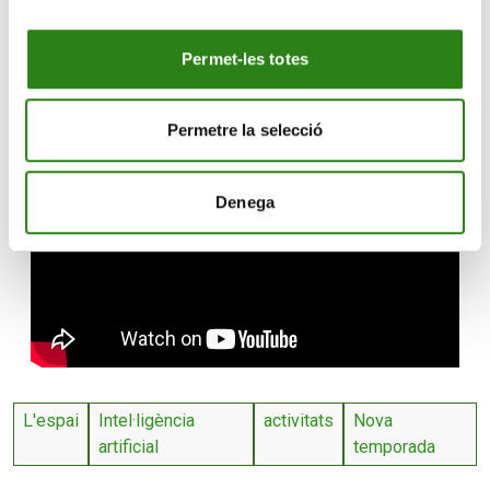
prendre part en aquesta oferta pugui “mantenir la ment i
el cos actiu”. Aquest volum de participació satisfà la
Permet-les totes
fundació, ja que la bona resposta els “anima a
continuar”.
Permetre la selecció
Denega
L'espai
Intel·ligència
activitats
Nova
artificial
temporada