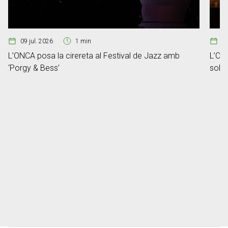
09 jul. 2026
1 min
2
L’ONCA posa la cirereta al Festival de Jazz amb
L’ONC
‘Porgy & Bess’
sobre