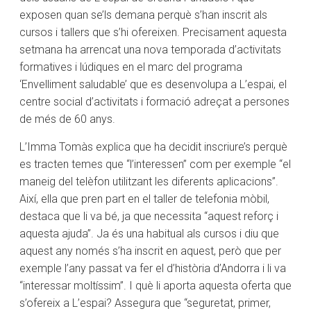
exposen quan se’ls demana perquè s’han inscrit als
cursos i tallers que s’hi ofereixen. Precisament aquesta
setmana ha arrencat una nova temporada d’activitats
formatives i lúdiques en el marc del programa
‘Envelliment saludable’ que es desenvolupa a L’espai, el
centre social d’activitats i formació adreçat a persones
de més de 60 anys.
L’Imma Tomàs explica que ha decidit inscriure’s perquè
es tracten temes que “l’interessen” com per exemple “el
maneig del telèfon utilitzant les diferents aplicacions”.
Així, ella que pren part en el taller de telefonia mòbil,
destaca que li va bé, ja que necessita “aquest reforç i
aquesta ajuda”. Ja és una habitual als cursos i diu que
aquest any només s’ha inscrit en aquest, però que per
exemple l’any passat va fer el d’història d’Andorra i li va
“interessar moltíssim”. I què li aporta aquesta oferta que
s’ofereix a L’espai? Assegura que “seguretat, primer,