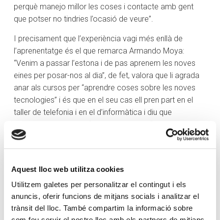
perquè manejo millor les coses i contacte amb gent
que potser no tindries l’ocasió de veure”.
I precisament que l’experiència vagi més enllà de
l’aprenentatge és el que remarca Armando Moya:
“Venim a passar l’estona i de pas aprenem les noves
eines per posar-nos al dia”, de fet, valora que li agrada
anar als cursos per “aprendre coses sobre les noves
tecnologies” i és que en el seu cas ell pren part en el
taller de telefonia i en el d’informàtica i diu que
d’aquesta manera es “posa al dia” i pot “estar al nivell
de la gent jove”. Ell, com l’Imma Tomàs, també repeteix
i ja era usuari de L’espai abans de la pandèmia.
“És clar que venen a aprendre, però és evident que una
Aquest lloc web utilitza cookies
de les coses que es troben és una socialització molt
Utilitzem galetes per personalitzar el contingut i els
xula”, valora Ignasi Massafret, monitor de L’espai, que
anuncis, oferir funcions de mitjans socials i analitzar el
subratlla que “una cosa molt xula” són els grups que es
trànsit del lloc. També compartim la informació sobre
creen entre els participants en les diferents formacions i
com feu servir el nostre lloc amb els partners de mitjans