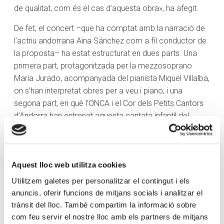
de qualitat, com és el cas d’aquesta obra», ha afegit.
De fet, el concert –que ha comptat amb la narració de
l’actriu andorrana Aina Sánchez com a fil conductor de
la proposta– ha estat estructurat en dues parts. Una
primera part, protagonitzada per la mezzosoprano
Maria Jurado, acompanyada del pianista Miquel Villalba,
on s’han interpretat obres per a veu i piano; i una
segona part, en què l’ONCA i el Cor dels Petits Cantors
d’Andorra han estrenat aquesta cantata infantil del
compositor Hindemith: una obra coral per a veus
blanques i conjunt instrumental.
«Aquest concert és molt especial. És el dia de la gran
Aquest lloc web utilitza cookies
festa de Meritxell, i per tant, la gran festa del país. Que
Utilitzem galetes per personalitzar el contingut i els
puguem comptar amb un concert d’aquest nivell, i a
anuncis, oferir funcions de mitjans socials i analitzar el
més amb la participació de nens, és molt significatiu»
trànsit del lloc. També compartim la informació sobre
ha celebrat Sabata, qui també ha destacat que el cor
com feu servir el nostre lloc amb els partners de mitjans
cada vegada compta amb més cantors. «Durant el curs