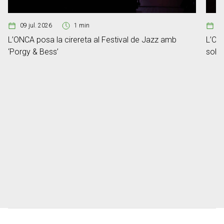
09 jul. 2026
1 min
2
L’ONCA posa la cirereta al Festival de Jazz amb
L’ONC
‘Porgy & Bess’
sobre