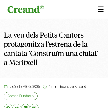
Vés al contingut
×
☰
La veu dels Petits Cantors
protagonitza l’estrena de la
cantata ‘Construïm una ciutat’
a Meritxell
08 SETEMBRE 2025
1 min
Escrit per
Creand
Creand Fundació