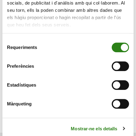
socials, de publicitat i d'anàlisis amb qui col·laborem. Al
passat ja vam arribar a ser 20 membres. És cert que
seu torn, ells la poden combinar amb altres dades que
hem tingut algunes baixes, però estem reconstruint el
els hàgiu proporcionat o hagin recopilat a partir de l'ús
cor i molt satisfets amb la feina que es fa, especialment
que heu fet dels seus serveis.
gràcies a la col·laboració de les famílies i a
l’entusiasme dels nens i nenes que en formen part» ha
Selecció
assenyalat.
Requeriments
de
consentiment
Preferències
Estadístiques
Màrqueting
Mostrar-ne els detalls