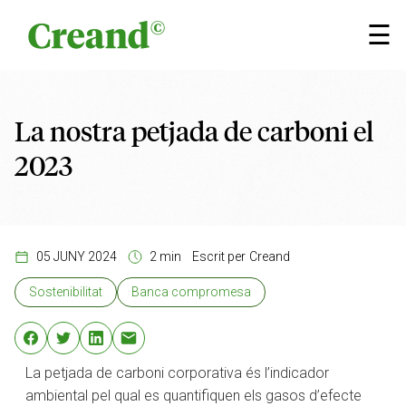
Vés al contingut
×
☰
La nostra petjada de carboni el
2023
05 JUNY 2024
2 min
Escrit per
Creand
Sostenibilitat
Banca compromesa
La petjada de carboni corporativa és l’indicador
ambiental pel qual es quantifiquen els gasos d’efecte