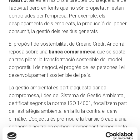
Abast 3:
altres emissions indirectes conseqüència de
l’activitat però en fonts que no són propietat ni estan
controlades per l’empresa. Per exemple, els
desplaçaments dels empleats, la producció del paper
consumit, la gestió dels residus generats…
El propòsit de sostenibilitat de Creand Crèdit Andorrà
reposa sobre una
banca compromesa
que se sosté
en tres pilars: la transformació sostenible del model
corporatiu i de negoci, el progrés de les persones i el
desenvolupament sostenible del país.
La gestió ambiental és part d’aquesta banca
compromesa, i des del Sistema de Gestió Ambiental,
certificat segons la norma ISO 14001, focalitzem part
de l’estratègia ambiental en la lluita contra el canvi
climàtic. L’objectiu és promoure la transició cap a una
economia neutra en carboni, començant primer per la
pròpia activitat financera (bancària i d’inversions) i