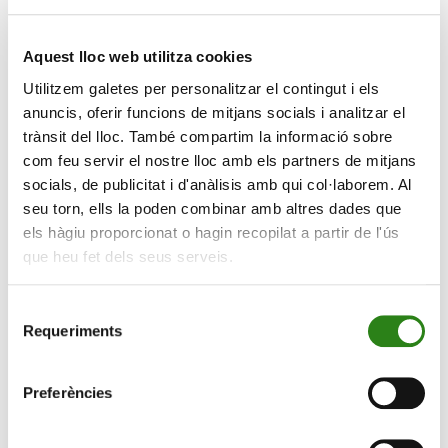
continuant, a oferir suport i acompanyament als clients
en aquesta transició.
Aquest lloc web utilitza cookies
Un 15,77% menys d’emissions
Utilitzem galetes per personalitzar el contingut i els
Les emissions de gasos amb efecte d’hivernacle de
anuncis, oferir funcions de mitjans socials i analitzar el
trànsit del lloc. També compartim la informació sobre
Creand Crèdit Andorra s’han reduït el 2023 un 15,77%
com feu servir el nostre lloc amb els partners de mitjans
respecte del 2022, fins a les 725,80 tones de CO
eq,
2
socials, de publicitat i d'anàlisis amb qui col·laborem. Al
distribuïdes en el 38% procedents d’emissions directes
seu torn, ells la poden combinar amb altres dades que
(abast 1 i 2) i el 62% d’emissions indirectes (abast 3).
els hàgiu proporcionat o hagin recopilat a partir de l'ús
Abast 1
: les emissions han estat de
273,81 tones de
que heu fet dels seus serveis.
CO
eq
(407,98 el 2022).
2
Selecció
Abast 2:
tenint en compte la metodologia
marked-
Requeriments
de
based
, que identifica l’origen de la generació de
consentiment
l’electricitat consumida, les emissions han estat de
0
tones de CO
eq
, ja que el 100% de l’energia adquirida
Preferències
2
per Creand Crèdit Andorrà té l’origen en fonts
renovables, segons el segell Llum Verda de Govern.