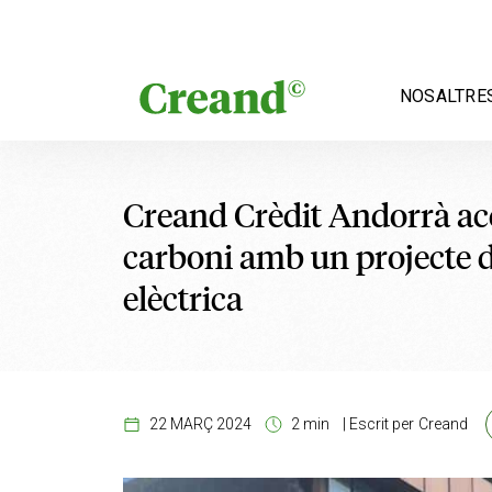
Vés al contingut
NOSALTRE
Creand Crèdit Andorrà acc
carboni amb un projecte d
elèctrica
22 MARÇ 2024
2 min
|
Escrit per
Creand