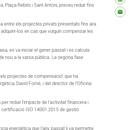
, Plaça Rebés i Sant Antoni, preveu reduir fins
 entre els projectes privats presentats fins ara.
 adquirir-los en cas que vulguin compensar les
sa, es va iniciar el gener passat i es calcula
de nou a la xarxa pública. La segona fase
l dels projectes de compensació’ que ha
ètica, David Forné, i del director de l’Oficina
er reduir l’impacte de l’activitat financera i
la certificació ISO 14001:2015 de gestió
iència energètica que l’any passat li va permetre