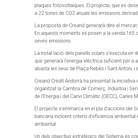
plaques fotovoltaiques. El projecte, que es dese
a 22 tones de CO2 anuals les emissions derivad
La proposta de Creand generarà dins el mercat de
En aquests moments es posen a la venda 165 crèdi
seves emissions.
La instal·lació dels panells solars s’executa en 
que generarà l’energia elèctrica suficient per 
abasta les seus de Plaça Rebés i Sant Antoni, i 
Creand Crèdit Andorrà ha presentat la iniciativa
organitzat la Cambra de Comerç, Indústria i Serve
de l’Energia i del Canvi Climàtic (OECC), Carles M
El projecte s’emmarca en el pla d’accions del Sis
bancària incloent criteris d’eficiència ambienta
ambiental.
Un dels objectius estratègics del Sistema és contr