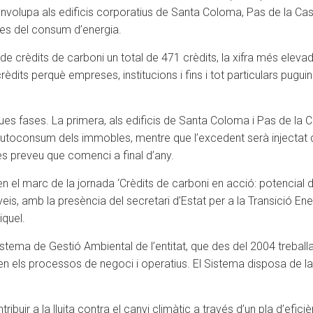
nvolupa als edificis corporatius de Santa Coloma, Pas de la Casa
es del consum d’energia.
 crèdits de carboni un total de 471 crèdits, la xifra més elevada
ts perquè empreses, institucions i fins i tot particulars puguin
dues fases. La primera, als edificis de Santa Coloma i Pas de la Ca
a autoconsum dels immobles, mentre que l’excedent serà injectat 
es preveu que comenci a final d’any.
 en el marc de la jornada ‘Crèdits de carboni en acció: potencia
is, amb la presència del secretari d’Estat per a la Transició Energ
iquel.
tema de Gestió Ambiental de l’entitat, que des del 2004 treballa p
l en els processos de negoci i operatius. El Sistema disposa de 
ibuir a la lluita contra el canvi climàtic a través d’un pla d’efic