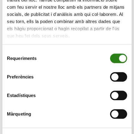
més natural».
com feu servir el nostre lloc amb els partners de mitjans
socials, de publicitat i d'anàlisis amb qui col·laborem. Al
seu torn, ells la poden combinar amb altres dades que
els hàgiu proporcionat o hagin recopilat a partir de l'ús
que heu fet dels seus serveis.
Selecció
Requeriments
de
consentiment
Preferències
Estadístiques
Així doncs, els aliments naturals tenen una absorció
més lenta, però afavoreixen al metabolisme, ja que
s’eviten pujades dràstiques de glucosa. Per la banda de
Màrqueting
la curació de les ferides, l’alimentació juga un paper
molt important. «Com més proteïnes mengis, més