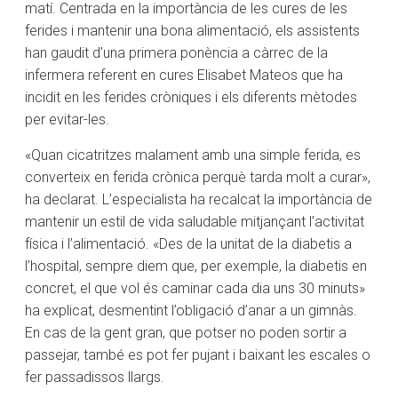
matí. Centrada en la importància de les cures de les
ferides i mantenir una bona alimentació, els assistents
han gaudit d’una primera ponència a càrrec de la
infermera referent en cures Elisabet Mateos que ha
incidit en les ferides cròniques i els diferents mètodes
per evitar-les.
«Quan cicatritzes malament amb una simple ferida, es
converteix en ferida crònica perquè tarda molt a curar»,
ha declarat. L’especialista ha recalcat la importància de
mantenir un estil de vida saludable mitjançant l’activitat
física i l’alimentació. «Des de la unitat de la diabetis a
l’hospital, sempre diem que, per exemple, la diabetis en
concret, el que vol és caminar cada dia uns 30 minuts»
ha explicat, desmentint l’obligació d’anar a un gimnàs.
En cas de la gent gran, que potser no poden sortir a
passejar, també es pot fer pujant i baixant les escales o
fer passadissos llargs.