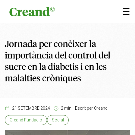
Vés al contingut
×
☰
Jornada per conèixer la
importància del control del
sucre en la diabetis i en les
malalties cròniques
21 SETEMBRE 2024
2 min
Escrit per
Creand
Creand Fundació
Social