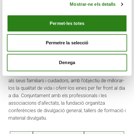
ajudaràs a cicatritzar. Això també és sota supervisió,
Mostrar-ne els detalls
perquè una dieta hiperproteica et pot anar molt bé per
una cosa, però a la llarga et pot fer mal en una altra» ha
Permet-les totes
mencionat Mateos. La clau està en el control i la
conscienciació del que es pateix i es pren, aspecte en
el qual ambdues expertes han concordat.
Permetre la selecció
La iniciativa s’emmarca en el programa ‘La salut al dia’
de Creand Fundació, una línia de treball centrada a
Denega
oferir informació i formació a les persones afectades
per problemàtiques i malalties de gran impacte social i
als seus familiars i cuidadors, amb l’objectiu de millorar-
los la qualitat de vida i oferir-los eines per fer front al dia
a dia. Conjuntament amb els professionals i les
associacions d’afectats, la fundació organitza
conferències de divulgació general, tallers de formació i
material divulgatiu.