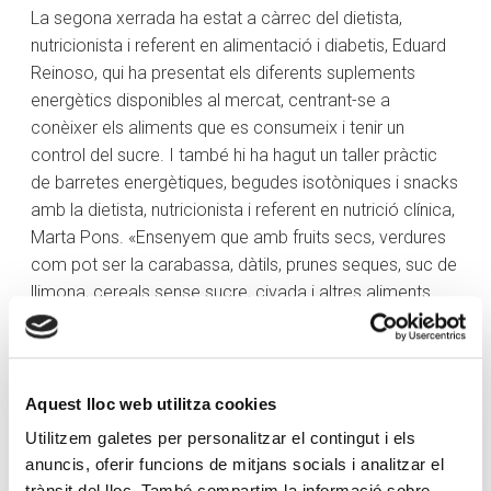
La segona xerrada ha estat a càrrec del dietista,
nutricionista i referent en alimentació i diabetis, Eduard
Reinoso, qui ha presentat els diferents suplements
energètics disponibles al mercat, centrant-se a
conèixer els aliments que es consumeix i tenir un
control del sucre. I també hi ha hagut un taller pràctic
de barretes energètiques, begudes isotòniques i snacks
amb la dietista, nutricionista i referent en nutrició clínica,
Marta Pons. «Ensenyem que amb fruits secs, verdures
com pot ser la carabassa, dàtils, prunes seques, suc de
llimona, cereals sense sucre, civada i altres aliments
naturals es poden fer els mateixos productes de
suplementació que es compra al supermercat», ha
argumentat. En aquest sentit, Pons ha mencionat que
l’objectiu és poder sensibilitzar sobre el consum del
Aquest lloc web utilitza cookies
sucre i la creació de productes que no influeixen en la
Utilitzem galetes per personalitzar el contingut i els
salut, encara que «per l’esport poden tenir un benefici,
anuncis, oferir funcions de mitjans socials i analitzar el
mirem de donar-los la volta i utilitzar-los d’una manera
trànsit del lloc. També compartim la informació sobre