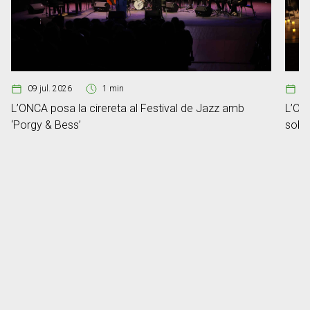
09 jul. 2026
1 min
2
L’ONCA posa la cirereta al Festival de Jazz amb
L’ONC
‘Porgy & Bess’
sobre