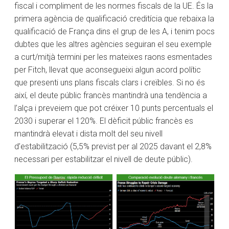
fiscal i compliment de les normes fiscals de la UE. És la
primera agència de qualificació creditícia que rebaixa la
qualificació de França dins el grup de les A, i tenim pocs
dubtes que les altres agències seguiran el seu exemple
a curt/mitjà termini per les mateixes raons esmentades
per Fitch, llevat que aconsegueixi algun acord polític
que presenti uns plans fiscals clars i creïbles. Si no és
així, el deute públic francès mantindrà una tendència a
l’alça i preveiem que pot créixer 10 punts percentuals el
2030 i superar el 120%. El dèficit públic francès es
mantindrà elevat i dista molt del seu nivell
d’estabilització (5,5% previst per al 2025 davant el 2,8%
necessari per estabilitzar el nivell de deute públic).