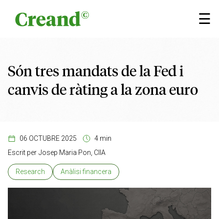
Vés al contingut
×
☰
Són tres mandats de la Fed i
canvis de ràting a la zona euro
06 OCTUBRE 2025
4 min
Escrit per
Josep Maria Pon, CIIA
Research
Anàlisi financera