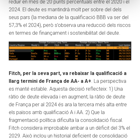
reduir en més de 20 punts percentuals entre el 2020 i el
2024. El deute es mantindrà molt per sobre del dels
seus pars (la mediana de la qualificació BBB va ser del
57,3% el 2024), però s’observa una reducció dels riscos
en termes de finançament i sostenibilitat del deute.
Fitch, per la seva part, va rebaixar la qualificació a
llarg termini de França de AA- a A+
. La perspectiva
es manté estable. Aquesta decisió reflecteix: 1) Una
ràtio de deute elevada i en augment; la ràtio de deute
de França per al 2024 és ara la tercera més alta entre
els països amb qualificació A i AA. 2) Que la
fragmentació política dificulta la consolidació fiscal.
Fitch considera improbable arribar a un dèficit del 3% el
2029. Això inclou un historial deficient de consolidació