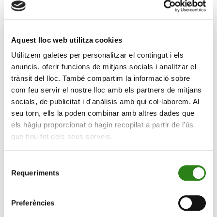
mitjana europea, ajudades pel creixement de la
població (immigració), de l’ocupació i de la demanda
interna (projecta un PIB +2,6% per al 2025). També
Aquest lloc web utilitza cookies
valoren l’exposició limitada als aranzels dels EUA.
Utilitzem galetes per personalitzar el contingut i els
D’altra banda, assenyala que «l’estancament polític a
anuncis, oferir funcions de mitjans socials i analitzar el
Espanya limita l’impuls de les polítiques. No s’ha
trànsit del lloc. També compartim la informació sobre
aprovat cap pressupost des del 2023, i això ha deixat
com feu servir el nostre lloc amb els partners de mitjans
l’ajustament fiscal en nivells modestos malgrat el fort
socials, de publicitat i d'anàlisis amb qui col·laborem. Al
creixement econòmic».
seu torn, ells la poden combinar amb altres dades que
els hàgiu proporcionat o hagin recopilat a partir de l'ús
Pel que fa a
Portugal, Fitch en va elevar el ràting A-
que heu fet dels seus serveis.
a A
, amb perspectiva estable, subratllant la
consolidació fiscal, la forta reducció del deute i les
millores en la posició externa. Fitch va destacar que el
Selecció
Requeriments
de
deute públic va caure des del 134,1% del PIB el 2020
consentiment
fins al 96,4% durant el primer trimestre de 2025, mentre
que els comptes públics continuen destacant amb un
Preferències
superàvit previst el 2025 (+0,1% del PIB) i dèficits