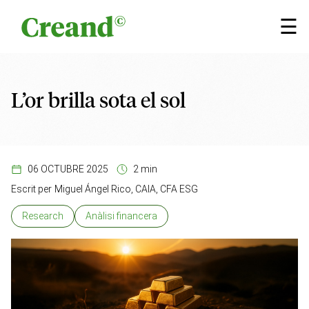
Vés al contingut
×
☰
L’or brilla sota el sol
06 OCTUBRE 2025
2 min
Escrit per
Miguel Ángel Rico, CAIA, CFA ESG
Research
Anàlisi financera