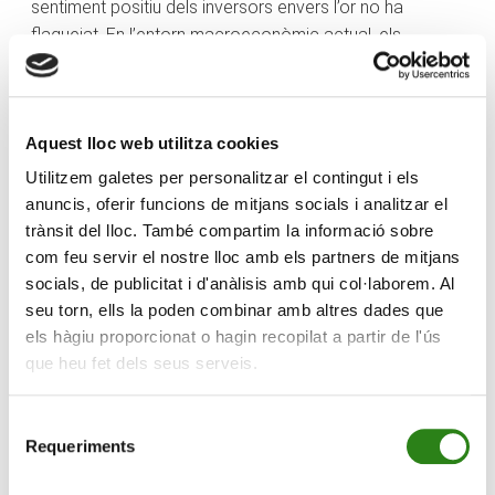
sentiment positiu dels inversors envers l’or no ha
flaquejat. En l’entorn macroeconòmic actual, els
períodes de consolidació i correcció es consideren
part natural del procés, més que no pas senyals de
canvis estructurals en les perspectives. El
Aquest lloc web utilitza cookies
posicionament no és alt, i molts inversors esperen
millors punts d’entrada.
Utilitzem galetes per personalitzar el contingut i els
anuncis, oferir funcions de mitjans socials i analitzar el
Si pensem en factors macro que històricament han
trànsit del lloc. També compartim la informació sobre
influït en el preu de l’or, també ens trobem en un
com feu servir el nostre lloc amb els partners de mitjans
moment adequat: quan els bancs centrals apugen els
socials, de publicitat i d'anàlisis amb qui col·laborem. Al
tipus, actius com ara els bons o els dipòsits resulten
seu torn, ells la poden combinar amb altres dades que
més atractius, i això pot reduir la demanda d’or (que no
els hàgiu proporcionat o hagin recopilat a partir de l'ús
genera rendiments). Però passa exactament el contrari
que heu fet dels seus serveis.
quan els tipus baixen. Tipus baixos solen afavorir l’or.
D’altra banda, l’or cotitza en dòlars. Si el dòlar
Selecció
s’enforteix, l’or se sol abaratir en altres monedes i el seu
Requeriments
de
preu tendeix a baixar, i viceversa. Actualment, el dòlar
consentiment
s’ha afeblit des de principi d’any i tot sembla indicar que