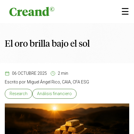
Saltar al contenido
×
☰
El oro brilla bajo el sol
06 OCTUBRE 2025
2 min
Escrito por
Miguel Ángel Rico, CAIA, CFA ESG
Research
Análisis financiero