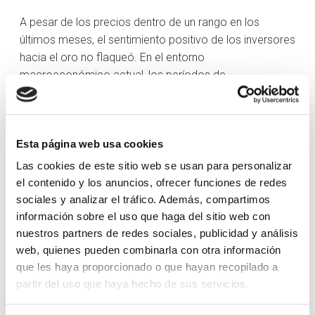
A pesar de los precios dentro de un rango en los
últimos meses, el sentimiento positivo de los inversores
hacia el oro no flaqueó. En el entorno
macroeconómico actual, los períodos de
consolidación y corrección se consideran parte natural
del proceso, más que señales de cambios
estructurales en las perspectivas. El posicionamiento
Esta página web usa cookies
no es alto, y muchos inversores esperan mejores
puntos de entrada.
Las cookies de este sitio web se usan para personalizar
el contenido y los anuncios, ofrecer funciones de redes
Si pensamos en factores macro que históricamente
sociales y analizar el tráfico. Además, compartimos
han influido en el precio del oro, también estamos en un
información sobre el uso que haga del sitio web con
momento adecuado: cuando los bancos centrales
nuestros partners de redes sociales, publicidad y análisis
suben los tipos, los activos como bonos o depósitos
web, quienes pueden combinarla con otra información
resultan más atractivos, lo que puede reducir la
que les haya proporcionado o que hayan recopilado a
demanda de oro (que no genera rendimientos). Pero
partir del uso que haya hecho de sus servicios.
pasa exactamente lo contrario cuando bajan los tipos.
Tipos bajos suelen favorecer al oro. Por otro lado, el