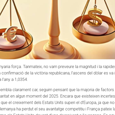
nyaria força. Tanmateix, no vam preveure la magnitud i la rapid
confirmació de la victòria republicana, l’ascens del dòlar es va int
 l’any a 1,0354.
 sembla clarament car, seguim pensant que la majoria de factors e
 paritat en algun moment del 2025. Encara que existeixen incerte
 que el creixement dels Estats Units superi el d’Europa, ja que n
 Alemanya ha perdut el seu avantatge competitiu i França pateix l