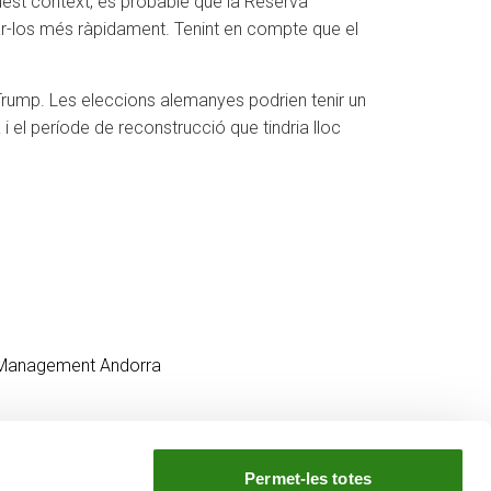
uest context, és probable que la Reserva
ixar-los més ràpidament. Tenint en compte que el
de Trump. Les eleccions alemanyes podrien tenir un
 i el període de reconstrucció que tindria lloc
 Management Andorra
Permet-les totes