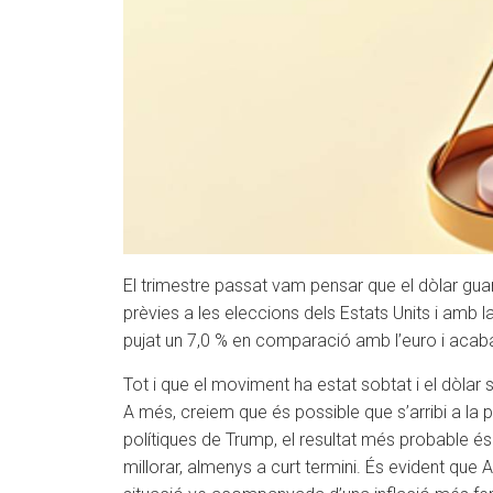
El trimestre passat vam pensar que el dòlar gua
prèvies a les eleccions dels Estats Units i amb la 
pujat un 7,0 % en comparació amb l’euro i acaba
Tot i que el moviment ha estat sobtat i el dòlar
A més, creiem que és possible que s’arribi a la
polítiques de Trump, el resultat més probable és
millorar, almenys a curt termini. És evident que