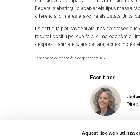
situació ve acompanyada d’una inflació més ferm
Federal s’abstingui d’abaixar els tipus massa rà
diferencial d’interès afavorirà els Estats Units,
És cert que pot haver-hi algunes sorpreses que ca
resultat positiu pel que fa al clima econòmic i im
després. Tanmateix, ara per ara, aquest no és e
Tancament de redacció: 8 de gener de 2025
Escrit per
Jadwi
Direct
Aquest lloc web utilitza 