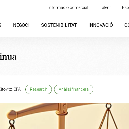
Informació comercial
Talent
Esp
S
NEGOCI
SOSTENIBILITAT
INNOVACIÓ
C
tinua
itovitz, CFA
Research
Anàlisi financera