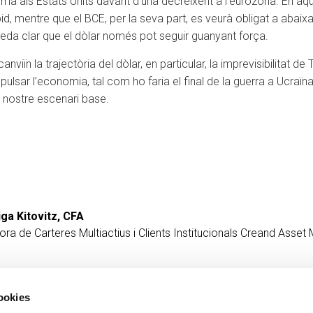
a als Estats Units davant d’una decreixent a l’eurozona. En aq
pid, mentre que el BCE, per la seva part, es veurà obligat a aba
 queda clar que el dòlar només pot seguir guanyant força.
nviïn la trajectòria del dòlar, en particular, la imprevisibilitat 
pulsar l’economia, tal com ho faria el final de la guerra a Ucraïna
l nostre escenari base.
ga Kitovitz, CFA
ora de Carteres Multiactius i Clients Institucionals
Creand Asset
cookies