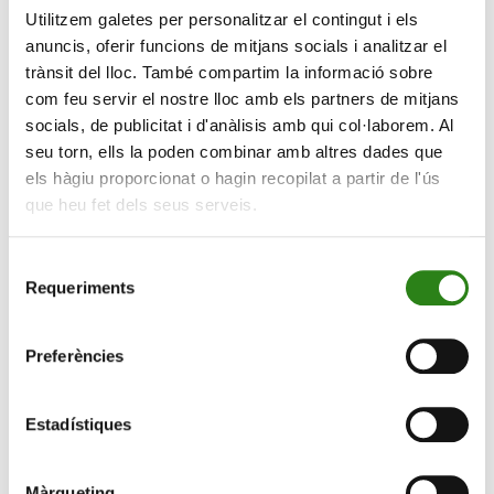
Utilitzem galetes per personalitzar el contingut i els
amb l’aplicació d’un aranzel del 60 % als productes
anuncis, oferir funcions de mitjans socials i analitzar el
xinesos i un del 20 % a la resta de productes pot ser
trànsit del lloc. També compartim la informació sobre
una eina de negociació i no una estratègia sòlida.
com feu servir el nostre lloc amb els partners de mitjans
Trump vol protegir la indústria nacional en encarir les
socials, de publicitat i d'anàlisis amb qui col·laborem. Al
importacions i impulsar els consumidors a triar
seu torn, ells la poden combinar amb altres dades que
productes nacionals. Tanmateix, l’estratègia podria
els hàgiu proporcionat o hagin recopilat a partir de l'ús
resultar contraproduent en funció de la resposta dels
que heu fet dels seus serveis.
països afectats.
A més, algunes polítiques podrien tenir efectes
Selecció
polèmics sobre l’economia si s’implementen. Les
Requeriments
de
deportacions generalitzades afectarien negativament el
consentiment
creixement. D’una banda, es reduiria el consum i dur-les
Preferències
a terme seria un procés molt costós. D’altra banda, no
es podrien cobrir moltes de les feines que realitzen els
immigrants il·legals, cosa que donaria peu a colls
Estadístiques
d’ampolla i interrupcions en el subministrament.
Màrqueting