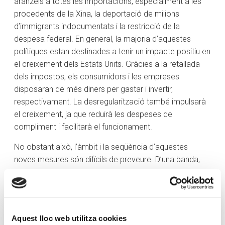
aranzels a totes les importacions, especialment a les
procedents de la Xina, la deportació de milions
d’immigrants indocumentats i la restricció de la
despesa federal. En general, la majoria d’aquestes
polítiques estan destinades a tenir un impacte positiu en
el creixement dels Estats Units. Gràcies a la retallada
dels impostos, els consumidors i les empreses
disposaran de més diners per gastar i invertir,
respectivament. La desregularització també impulsarà
el creixement, ja que reduirà les despeses de
compliment i facilitarà el funcionament.
No obstant això, l’àmbit i la seqüència d’aquestes
noves mesures són difícils de preveure. D’una banda,
els republicans tenen una escassa majoria al Congrés,
per la qual cosa és possible que s’hagin de suavitzar
algunes polítiques per tal que s’aprovin. D’altra banda,
les declaracions de Trump poden ser pitjors que les
Aquest lloc web utilitza cookies
seves accions. I amb raó. Molts pensen que amenaçar