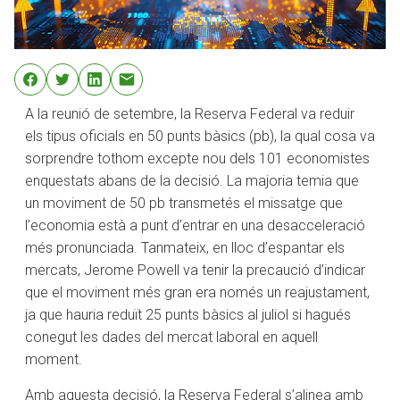
A la reunió de setembre, la Reserva Federal va reduir
els tipus oficials en 50 punts bàsics (pb), la qual cosa va
sorprendre tothom excepte nou dels 101 economistes
enquestats abans de la decisió. La majoria temia que
un moviment de 50 pb transmetés el missatge que
l’economia està a punt d’entrar en una desacceleració
més pronunciada. Tanmateix, en lloc d’espantar els
mercats, Jerome Powell va tenir la precaució d’indicar
que el moviment més gran era només un reajustament,
ja que hauria reduït 25 punts bàsics al juliol si hagués
conegut les dades del mercat laboral en aquell
moment.
Amb aquesta decisió, la Reserva Federal s’alinea amb