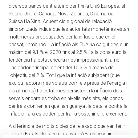
diversos bancs centrals, incloent-hi la Unió Europea, el
Regne Unit, el Canadà, Nova Zelanda, Dinamarca,
Suïssa i la Xina. Aquest cicle global de relaxació
sincronitzada indica que les autoritats monetàries estan
molt menys preocupades per la inflació que en el
passat, i amb raó. La inflació als EUA ha caigut des d’un
màxim del 9,1 % el 2020 fins al 2,5 % i a la zona euro la
tendència ha estat encara més impressionant, amb
l’indicador principal caient del 10,6 % a menys de
l’objectiu del 2 %. Tot i que la inflació subjacent (que
exclou factors més volàtils com els preus de l’energia i
els aliments) ha estat més persistent i la inflació dels
serveis encara es troba en nivells més alts, els bancs
centrals confien en que han guanyat la batalla contra la
inflació i ara es poden centrar a sostenir el creixement.
A diferència de molts cicles de relaxació que van tenir
lloc als Estats Units en el passat, s’estan produint