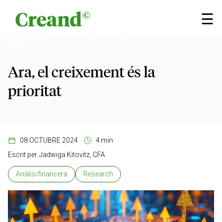
Vés al contingut
×
☰
Ara, el creixement és la
prioritat
08 OCTUBRE 2024
4 min
Escrit per
Jadwiga Kitovitz, CFA
Anàlisi financera
Research