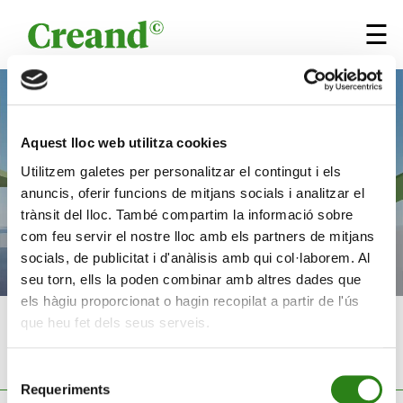
Vés al contingut
×
☰
Aquest lloc web utilitza cookies
Utilitzem galetes per personalitzar el contingut i els
anuncis, oferir funcions de mitjans socials i analitzar el
trànsit del lloc. També compartim la informació sobre
com feu servir el nostre lloc amb els partners de mitjans
socials, de publicitat i d'anàlisis amb qui col·laborem. Al
seu torn, ells la poden combinar amb altres dades que
els hàgiu proporcionat o hagin recopilat a partir de l'ús
que heu fet dels seus serveis.
Memòria
2025
Selecció
Estats financers auditats
Requeriments
de