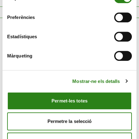
Rapport annuel d’activité
consentiment
Rapport d’activité de Creand Fundació
Preferències
Estadístiques
Màrqueting
Contact
Mostrar-ne els detalls
PLUS CREAND
Permet-les totes
NOTRE GROUPE
Permetre la selecció