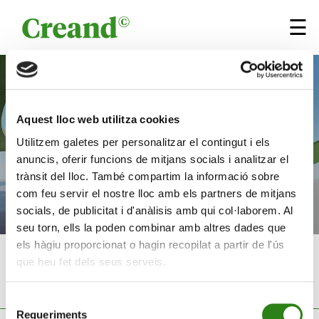
Aller au contenu
×
☰
Aquest lloc web utilitza cookies
Utilitzem galetes per personalitzar el contingut i els
anuncis, oferir funcions de mitjans socials i analitzar el
trànsit del lloc. També compartim la informació sobre
com feu servir el nostre lloc amb els partners de mitjans
socials, de publicitat i d'anàlisis amb qui col·laborem. Al
seu torn, ells la poden combinar amb altres dades que
els hàgiu proporcionat o hagin recopilat a partir de l'ús
Rapport annuel
2025
que heu fet dels seus serveis.
États financiers vérifiés
Selecció
Requeriments
de