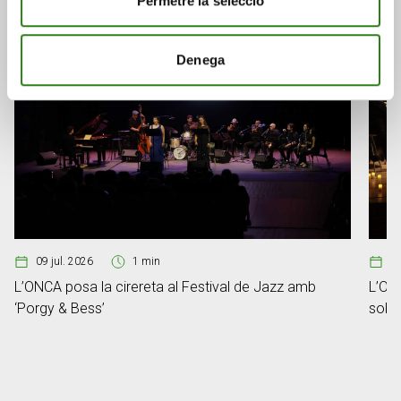
Permetre la selecció
Denega
09 jul. 2026
1 min
2
L’ONCA posa la cirereta al Festival de Jazz amb
L’ONC
‘Porgy & Bess’
sobre