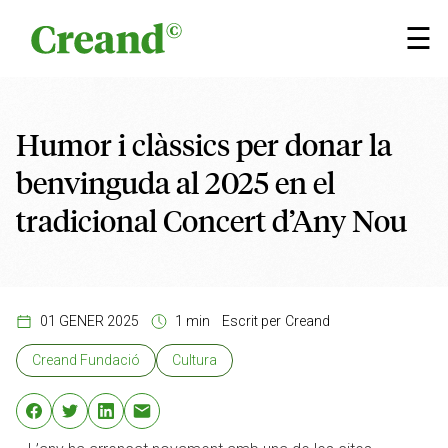
Vés al contingut
×
☰
Humor i clàssics per donar la
benvinguda al 2025 en el
tradicional Concert d’Any Nou
01 GENER 2025
1 min
Escrit per
Creand
Creand Fundació
Cultura