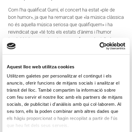
Com l’ha qualificat Gumí, el concert ha estat «ple de
bon humor», ja que ha remarcat que «la música clàssica
no és aquella música seriosa que qualifiquem» i ha
reivindicat que «té tots els estats d’ànims i l’humor
també hi és present, potser no en forma de riallada
però sí en forma de somriures». Així, ha conclòs que es
tracta d’un «humor elegant, molt bonic», ja que «el
Concert de Cap d’Any és el millor moment perquè
Aquest lloc web utilitza cookies
aquest humor aflori en l’orquestra».
Utilitzem galetes per personalitzar el contingut i els
El concert formava part de programació que ofereixen
anuncis, oferir funcions de mitjans socials i analitzar el
el comú d’Ordino i Creand Fundació a través de
trànsit del lloc. També compartim la informació sobre
l’Associació Festivals d’Ordino.
com feu servir el nostre lloc amb els partners de mitjans
socials, de publicitat i d'anàlisis amb qui col·laborem. Al
seu torn, ells la poden combinar amb altres dades que
els hàgiu proporcionat o hagin recopilat a partir de l'ús
que heu fet dels seus serveis.