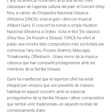
L’any ha arrencat novament amb una de les cites
clàssiques de l’agenda cultural del país: el Concert d’Any
Nou, a càrrec de l’Orquestra Nacional Clàssica
d’Andorra (ONCA), sota el guió i direcció musical
d’Albert Gumí. El concert ha tornat a omplir l’Auditori
Nacional d’Andorra a Ordino. Sota el títol ‘Els clàssics
d’Any Nou. De Rossini a Strauss’ l’ONCA ha ofert al
públic una mostra dels compositors més sol·licitats per
començar l’any nou: Rossini, Brahms, Mascagni,
Tchaikowsky, Offenbach… Grans noms de la música
clàssica que han compartit protagonisme amb els
membres de la família Strauss.
Gumí ha manifestat que el repertori ofert ha estat
integrat per «músics que són presents de manera
habitual en aquest concert» amb un especial
protagonisme de la família Strauss i altres compositors
que també «són tradicionals» en aquests recitals de
començaments d’any.