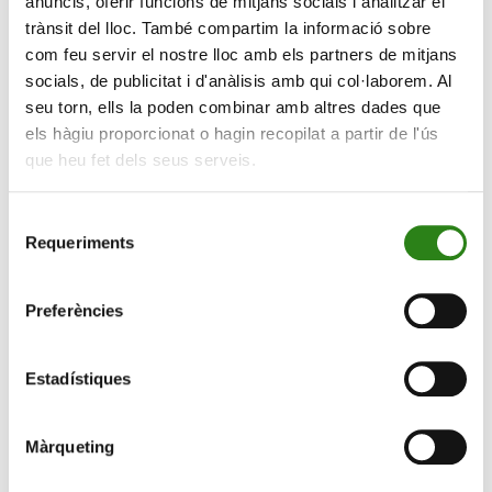
anuncis, oferir funcions de mitjans socials i analitzar el
trànsit del lloc. També compartim la informació sobre
com feu servir el nostre lloc amb els partners de mitjans
socials, de publicitat i d'anàlisis amb qui col·laborem. Al
seu torn, ells la poden combinar amb altres dades que
els hàgiu proporcionat o hagin recopilat a partir de l'ús
que heu fet dels seus serveis.
Selecció
05 Juil 2023
6 min
Requeriments
de
Creand Wealth Management pronostique un
consentiment
maintien des taux élevés jusqu’à la mi-2024
Preferències
Estadístiques
Màrqueting