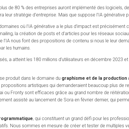
 plus de 80 % des entreprises auront implémenté des logiciels, d
 leur stratégie d’entreprise. Mais que suppose l’IA générative p
 domaines où l’IA générative a le plus d’impact est précisément c
ailing, la création de posts et d’articles pour les réseaux socia
ls de l’IA nous font des propositions de contenu si nous le leur d
par les humains.
lisés, a atteint les 180 millions d’utilisateurs en décembre 2023 
 se produit dans le domaine du
graphisme et de la production 
ropositions artistiques qui demanderaient beaucoup plus de re
ai ou Fronty sont efficaces grâce au grand nombre de réitération
ent assisté au lancement de Sora en février dernier, qui permet
programmatique
, qui constituent un grand défi pour les profess
ifs. Nous sommes en mesure de créer et tester de multiples vers