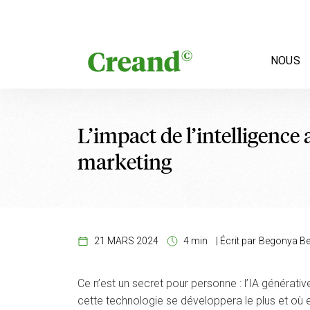
Aller au contenu
NOUS
L’impact de l’intelligence a
marketing
21 MARS 2024
4 min
|
Écrit par
Begonya Be
Ce n’est un secret pour personne : l’IA générati
cette technologie se développera le plus et où e