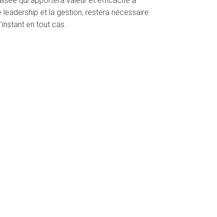
alisée qui apportera valeur et efficacité à
leadership et la gestion, restera nécessaire
instant en tout cas.