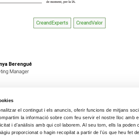
CreandExperts
CreandValor
nya Berengué
ting Manager
cookies
alitzar el contingut i els anuncis, oferir funcions de mitjans socia
Contact
PLUS CREAND
compartim la informació sobre com feu servir el nostre lloc amb e
+376 88 88 88
Gouvernance d'entrepris
icitat i d'anàlisis amb qui col·laborem. Al seu torn, ells la poden
Actualité
giu proporcionat o hagin recopilat a partir de l'ús que heu fet d
Espace Presse