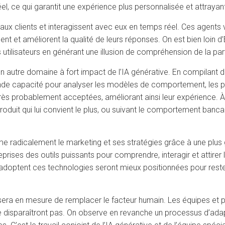
ce qui garantit une expérience plus personnalisée et attrayante
ux clients et interagissent avec eux en temps réel. Ces agents v
ent et améliorent la qualité de leurs réponses. On est bien loin d
utilisateurs en générant une illusion de compréhension de la part
un autre domaine à fort impact de l’IA générative. En compilant
ande capacité pour analyser les modèles de comportement, les pré
s probablement acceptées, améliorant ainsi leur expérience. À par
duit qui lui convient le plus, ou suivant le comportement bancai
orme radicalement le marketing et ses stratégies grâce à une plu
rises des outils puissants pour comprendre, interagir et attirer l
 adoptent ces technologies seront mieux positionnées pour rest
IA sera en mesure de remplacer le facteur humain. Les équipes et 
 disparaîtront pas. On observe en revanche un processus d’ada