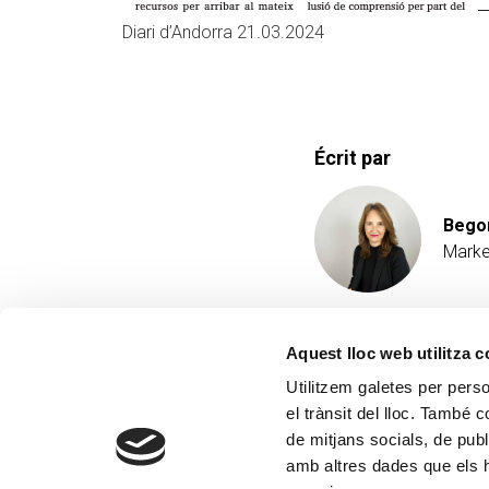
Diari d’Andorra 21.03.2024
Écrit par
Bego
Marke
Aquest lloc web utilitza 
Utilitzem galetes per person
el trànsit del lloc. També 
de mitjans socials, de publ
amb altres dades que els hà