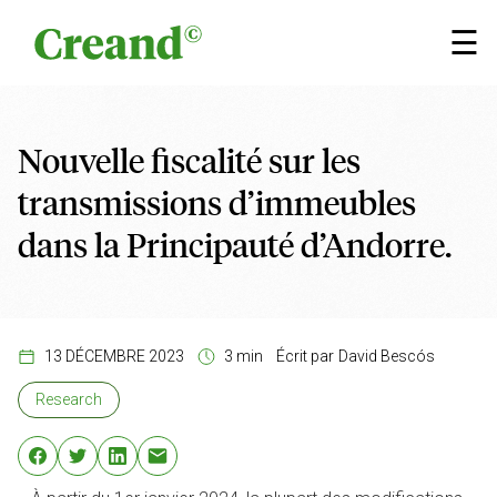
Aller au contenu
×
☰
Nouvelle fiscalité sur les
transmissions d’immeubles
dans la Principauté d’Andorre.
13 DÉCEMBRE 2023
3 min
Écrit par
David Bescós
Research