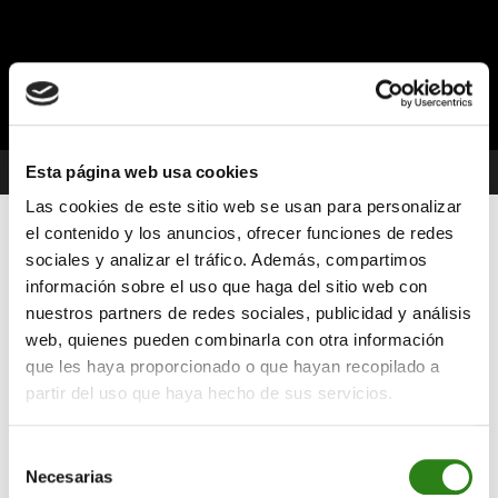
Esta página web usa cookies
00:00
00:46
Las cookies de este sitio web se usan para personalizar
el contenido y los anuncios, ofrecer funciones de redes
sociales y analizar el tráfico. Además, compartimos
información sobre el uso que haga del sitio web con
Eventos
nuestros partners de redes sociales, publicidad y análisis
web, quienes pueden combinarla con otra información
Apoyando competiciones como la Copa del Mundo de
que les haya proporcionado o que hayan recopilado a
esquí alpino, uno de mayores los eventos deportivos
partir del uso que haya hecho de sus servicios.
de la historia de Andorra,
ayudamos a consolidar el
papel internacional de Andorra como un país de nieve y a
Selección
situarnos en el mapa de los destinos de esquí
Necesarias
de
internacionales.