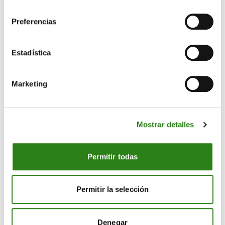
consentimiento
Preferencias
Estadística
Marketing
Mostrar detalles
Permitir todas
Permitir la selección
El apoyo a la base
Denegar