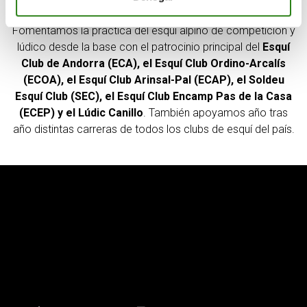
Fomentamos la práctica del esquí alpino de competición y
lúdico desde la base con el patrocinio principal del
Esquí
Club de Andorra (ECA), el Esquí Club Ordino-Arcalís
(ECOA), el Esquí Club Arinsal-Pal (ECAP), el Soldeu
Esquí Club (SEC), el Esquí Club Encamp Pas de la Casa
(ECEP) y el Lúdic Canillo
. También apoyamos año tras
año distintas carreras de todos los clubs de esquí del país.
Reproductor
de
vídeo