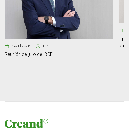
08
Tipos
para
24 Jul 2026
1 min
Reunión de julio del BCE