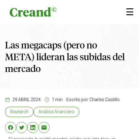
Saltar al contenido
×
☰
Las megacaps (pero no
META) lideran las subidas del
mercado
29 ABRIL 2024
1 min
Escrito por
Charles Castillo
Research
Análisis financiero