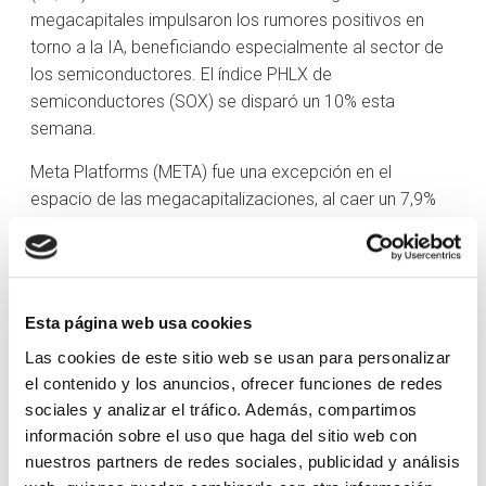
megacapitales impulsaron los rumores positivos en
torno a la IA, beneficiando especialmente al sector de
los semiconductores. El índice PHLX de
semiconductores (SOX) se disparó un 10% esta
semana.
Meta Platforms (META) fue una excepción en el
espacio de las megacapitalizaciones, al caer un 7,9%
esta semana tras presentar resultados. Microsoft
(MSFT), Alphabet (GOOG), que alcanzó un nuevo
máximo histórico, y Tesla (TSLA) ganaron un 1,8%, un
11,5% y un 14,4%, respectivamente, en respuesta a sus
Esta página web usa cookies
noticias sobre beneficios.
Las cookies de este sitio web se usan para personalizar
Los inversores también estuvieron digiriendo el avance
el contenido y los anuncios, ofrecer funciones de redes
del PIB del primer trimestre, que mostró un crecimiento
sociales y analizar el tráfico. Además, compartimos
más débil y una mayor inflación, así como el informe
información sobre el uso que haga del sitio web con
semanal de solicitudes de subsidio por desempleo, que
nuestros partners de redes sociales, publicidad y análisis