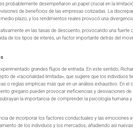
 probablemente desempeñaron un papel crucial en la limitación d
isiones de beneficios de las empresas cotizadas. La discrepanc
 medio plazo, y los rendimientos reales provocó una divergencia
icativamente en las tasas de descuento, provocando una fuerte c
ída de los tipos de interés, un factor importante detrás del mov
os
n experimentado grandes flujos de entrada. En este sentido, Ric
pto de «racionalidad limitada», que sugiere que los individuos t
as o reglas empíricas más que en un análisis exhaustivo. En e
nto gregario pueden provocar ineficiencias y desviaciones de 
y subrayan la importancia de comprender la psicología humana 
rtancia de incorporar los factores conductuales y las emocione
amiento de los individuos y los mercados, añadiendo así nuevas 