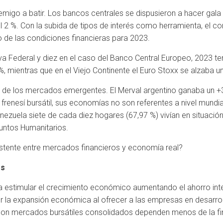
migo a batir. Los bancos centrales se dispusieron a hacer gala 
del 2 %. Con la subida de tipos de interés como herramienta, el 
de las condiciones financieras para 2023.
a Federal y diez en el caso del Banco Central Europeo, 2023 t
, mientras que en el Viejo Continente el Euro Stoxx se alzaba u
o de los mercados emergentes. El Merval argentino ganaba un +3
 frenesí bursátil, sus economías no son referentes a nivel mundi
nezuela siete de cada diez hogares (67,97 %) vivían en situaci
untos Humanitarios.
stente entre mercados financieros y economía real?
os
estimular el crecimiento económico aumentando el ahorro inter
r la expansión económica al ofrecer a las empresas en desarro
on mercados bursátiles consolidados dependen menos de la fina