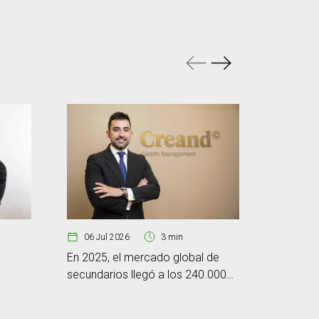
06 Jul 2026
3 min
En 2025, el mercado global de
secundarios llegó a los 240.000
29 Jun
millones de dólares
Micron n
oleada d