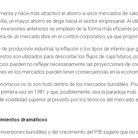
menta y hace más atractivo el ahorro si unos mercados de valor
sí, un mayor ahorro se dirige hacia el sector empresarial. Al u
inversiones anteriores se empleen de la forma más eficiente po
pera de un mercado libre en el control corporativo, ya que proporc
 producción industrial, la inflación o los tipos de interés que g
estos son utilizados para descontar los flujos de caja futuros; p
recios pueden no reflejar necesariamente las proyecciones de c
iones en los mercados pueden tener consecuencias en la economí
conómicos no lo son todo dentro de los mercados bursátiles. P
or primera vez en 1981 y que, posiblemente, sea la paradoja más
e volatilidad superior al previsto por los teóricos del mercado 
cimientos dramáticos
s inversiones bursátiles y del crecimiento del PIB sugiere que no