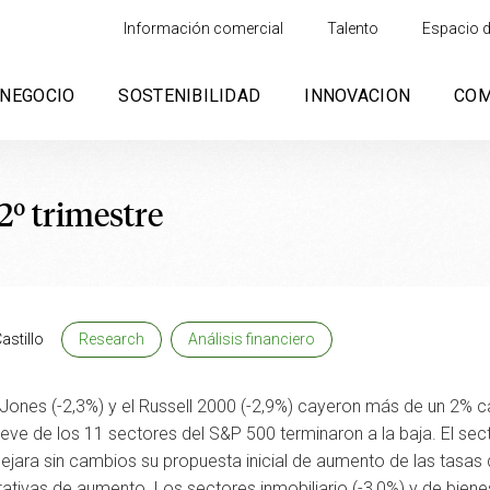
Información comercial
Talento
Espacio d
NEGOCIO
SOSTENIBILIDAD
INNOVACION
CO
2º trimestre
astillo
Research
Análisis financiero
Jones (-2,3%) y el Russell 2000 (-2,9%) cayeron más de un 2% 
ve de los 11 sectores del S&P 500 terminaron a la baja. El sec
jara sin cambios su propuesta inicial de aumento de las tasas
tativas de aumento. Los sectores inmobiliario (-3,0%) y de bie