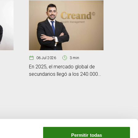
06 Jul 2026
3 min
En 2025, el mercado global de
secundarios llegó a los 240.000
29 Jun
millones de dólares
Micron n
oleada d
Permitir todas