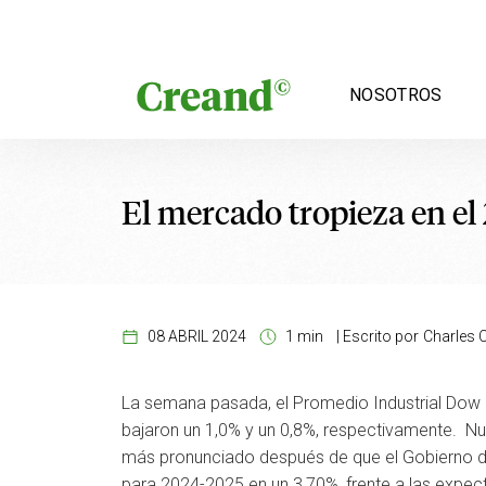
Saltar al contenido
NOSOTROS
El mercado tropieza en el 
08 ABRIL 2024
1 min
|
Escrito por
Charles C
La semana pasada, el Promedio Industrial Dow 
bajaron un 1,0% y un 0,8%, respectivamente. Nue
más pronunciado después de que el Gobierno de
para 2024-2025 en un 3,70%, frente a las expec