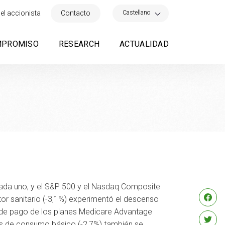
×
Castellano
el accionista
Contacto
MPROMISO
RESEARCH
ACTUALIDAD
cada uno, y el S&P 500 y el Nasdaq Composite
tor sanitario (-3,1%) experimentó el descenso
 de pago de los planes Medicare Advantage
nes de consumo básico (-2,7%) también se