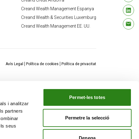
Creand Crèdit Andorrà
Creand Wealth Management Espanya
Creand Wealth & Securities Luxemburg
Creand Wealth Management EE. UU.
Avís Legal
Política de cookies
Política de privacitat
Permet-les totes
ls i analitzar
ls partners
Permetre la selecció
 combinar
els seus
Denega