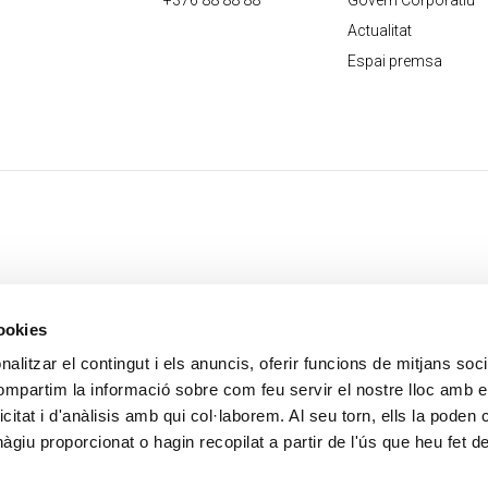
+376 88 88 88
Govern Corporatiu
Actualitat
Espai premsa
cookies
alitzar el contingut i els anuncis, oferir funcions de mitjans socia
compartim la informació sobre com feu servir el nostre lloc amb e
icitat i d'anàlisis amb qui col·laborem. Al seu torn, ells la poden
giu proporcionat o hagin recopilat a partir de l'ús que heu fet d