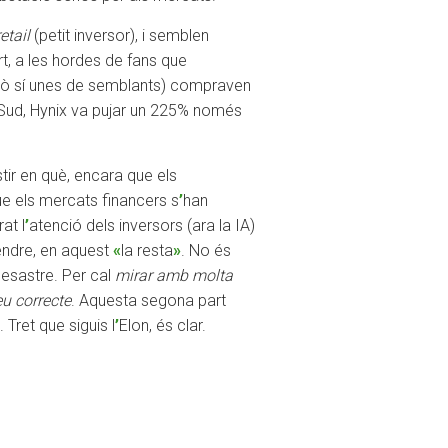
retail
(petit inversor), i semblen
t, a les hordes de fans que
erò sí unes de semblants) compraven
 Sud, Hynix va pujar un 225% només
tir en què, encara que els
ue els mercats financers s
’
han
at l
’
atenció dels inversors (ara la IA)
tendre, en aquest
«
la resta
»
. No és
esastre. Per cal
mirar amb molta
eu correcte
. Aquesta segona part
Tret que siguis l
’
Elon, és clar.