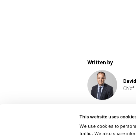
Written by
David
Chief
This website uses cookie
We use cookies to personal
traffic. We also share info