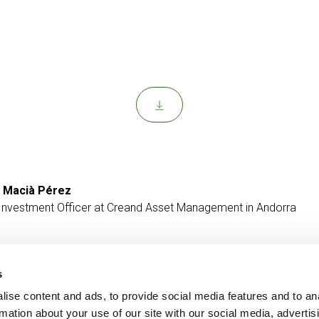
 Macià Pérez
 Investment Officer at Creand Asset Management in Andorra
s
ise content and ads, to provide social media features and to an
Contact
MORE CREAND
rmation about your use of our site with our social media, advertis