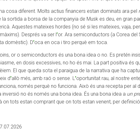
na cosa diferent. Molts actius financers estan dominats ara pel
e la sortida a borsa de la companyia de Musk es deu, en gran par
ricà. Aquestes mateixes hordes (no sé si les mateixes, vaja, p
 màxims). Després va ser l
’
or. Ara semiconductors (a Corea del
sta domèstic). D
’
oca en oca i tiro perquè em toca.
coins, or o semiconductors és una bona idea o no. Es pretén insis
iasme, en dosis excessives, no ho és mai. La part positiva és q
iem. El que queda sota el paraigua de la narrativa que ha captur
eix d
’
allò més, amb raó o sense. L
’
oportunitat rau, al nostre en
ciona, només perquè no funciona. Això és una recepta per al d
 inversió no és només una bona idea. És una bona idea a
un pr
 on tots estan comprant que on tots estan venent, per definició. 
07.07.2026