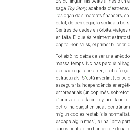
Els qui tinguin fills petits (i més d
’
un a
saga
Toy Story
, acabada d
’
estrenar,
l
’
eslògan dels mercats financers, en 
estat, de ben segur, la sortida a borsa 
Centres de dades en òrbita, viatges 
en falta. El que és realment estratos
capità Elon Musk, el primer bilionari
Tot això no deixa de ser una anècdot
massa temps. No pas perquè hi hagi 
ocupació gairebé arreu, i tot reforçat
estructurals. S
’
està invertint (sense 
assegurar la independència energètica
empresarials (un cop més, sobretot 
d
’
aranzels ara fa un any, ni el tancam
petroli ha caigut en picat, contràriam
mig un cop es restablís la normalitat.
escapa algun míssil, a una i altra part.
bancs centrals no haurien de donar m