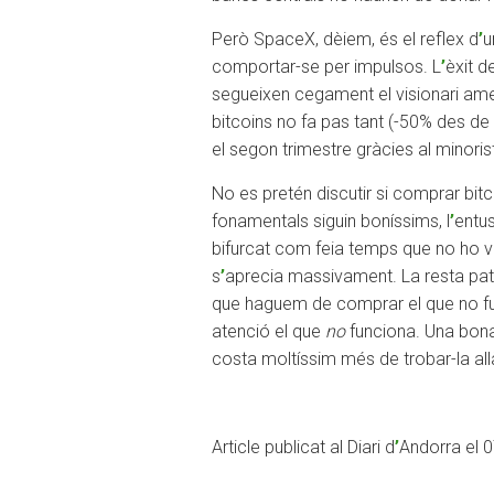
Però SpaceX, dèiem, és el reflex d
’
u
comportar-se per impulsos. L
’
èxit d
segueixen cegament el visionari ame
bitcoins no fa pas tant (-50% des de
el segon trimestre gràcies al minori
No es pretén discutir si comprar bit
fonamentals siguin boníssims, l
’
entus
bifurcat com feia temps que no ho vè
s
’
aprecia massivament. La resta pat
que haguem de comprar el que no fun
atenció el que
no
funciona. Una bona
costa moltíssim més de trobar-la allà
Article publicat al Diari d
’
Andorra el 