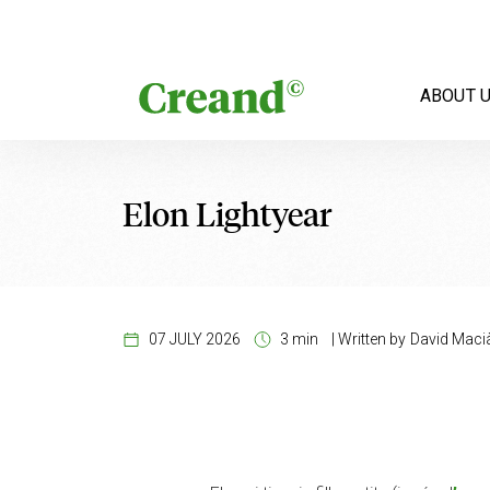
Skip to content
ABOUT 
Elon Lightyear
07 JULY 2026
3 min
|
Written by
David Maci