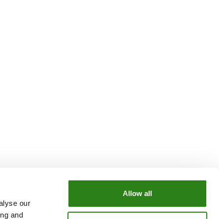
Allow all
alyse our
OUR GROUP
ing and