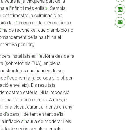
a veure la ja cinquena part de la
ins a l
’
infinit i més enllà!
»
. Sembla
uest trimestre la culminació ha
ió i la d
’
un còmic de ciència ficció.
S
’
ha de reconèixer que d
’
ambició no
comandament de la nau hi ha el
ment va per llarg.
ers instal·lats en l
’
eufòria des de fa
 (sobretot als EUA), en plena
fraestructures que haurien de ser
 de l
’
economia (a Europa sí o sí, per
ió envelleix). Els resultats
emostren estèrils. Ni la imposició
impacte macro seriós. A més, el
indria elevat durant almenys un any i
ls d
’
abans, i de tant en tant se
’
ls
la inflació s
’
hauria de moderar i els
 obstacle seriós per als mercats.