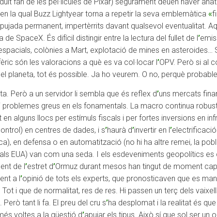
dult fan de les pel·lícules de Pixar) segurament deuen haver anat 
 en la qual Buzz Lightyear torna a repetir la seva emblemàtica
«
f
pujada permanent, impertèrrits davant qualsevol eventualitat. Aq
de SpaceX. És difícil distingir entre la lectura del fullet de l
’
emiss
espacials, colònies a Mart, explotació de mines en asteroides… 
fèric són les valoracions a què es va col·locar l
’
OPV. Però si al 
 del planeta, tot és possible. Ja ho veurem. O no, perquè probable
a. Però a un servidor li sembla que és reflex d
’
uns mercats financ
problemes greus en els fonamentals. La macro continua robusta
 en alguns llocs per estímuls fiscals i per fortes inversions en in
control) en centres de dades, i s
’
haurà d
’
invertir en l
’
electrificació
), en defensa o en automatització (no hi ha altre remei, la poblac
als EUA) van com una seda. I els esdeveniments geopolítics es d
ent de l
’
estret d
’
Ormuz durant mesos han tingut de moment cap 
ent a l
’
opinió de tots els experts, que pronosticaven que es mant
 Tot i que de normalitat, res de res. Hi passen un terç dels vaixel
 Però tant li fa. El preu del cru s
’
ha desplomat i la realitat és que 
és voltes a la qüestió d
’
apujar els tipus. Això sí que sol ser un