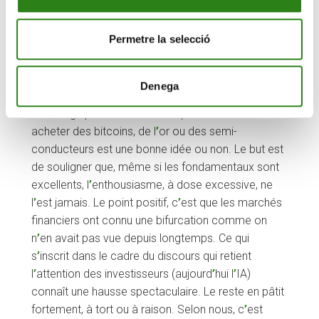
fut l
’
or. Aujourd
’
hui, ce sont les semi-conducteurs
(en Corée du Sud, Hynix a enregistré une hausse de
Permetre la selecció
225 % rien qu
’
au deuxième trimestre grâce aux
particuliers locaux). On passe d
’
une vache à lait à
l
’
autre, et ainsi de suite.
Denega
Il ne s
’
agit pas ici de débattre pour savoir si
acheter des bitcoins, de l
’
or ou des semi-
conducteurs est une bonne idée ou non. Le but est
de souligner que, même si les fondamentaux sont
excellents, l
’
enthousiasme, à dose excessive, ne
l
’
est jamais. Le point positif, c
’
est que les marchés
financiers ont connu une bifurcation comme on
n
’
en avait pas vue depuis longtemps. Ce qui
s
’
inscrit dans le cadre du discours qui retient
l
’
attention des investisseurs (aujourd
’
hui l
’
IA)
connaît une hausse spectaculaire. Le reste en pâtit
fortement, à tort ou à raison. Selon nous, c
’
est