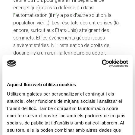
veuille ou non, pour garantir l
’
indépendance
énergétique), dans la défense ou dans
l
’
automatisation (il n
’
y a pas d
’
autre solution, la
population vieillit). Les résultats des entreprises (là
encore, surtout aux États-Unis) atteignent des
sommets. Et les événements géopolitiques
s’avèrent stériles. Ni l’instauration de droits de
douane il y a un an, ni la fermeture du détroit
d’Ormuz pendant plusieurs mois n’ont eu, jusqu’à
présent, d’impact macroéconomique significatif.
De plus, le prix du pétrole s
’
est effondré,
contrairement à l
’
avis de tous les experts, qui
Aquest lloc web utilitza cookies
prédisaient qu
’
il resterait élevé pendant au moins
Utilitzem galetes per personalitzar el contingut i els
un an et demi une fois la situation revenue à la
anuncis, oferir funcions de mitjans socials i analitzar el
normale. Mais de la normalité, pas la moindre
trànsit del lloc. També compartim la informació sobre
trace. Seul un tiers des navires habituels transitent
com feu servir el nostre lloc amb els partners de mitjans
par le détroit, et de temps à autre, un missile est
socials, de publicitat i d'anàlisis amb qui col·laborem. Al
tiré d
’
un côté ou de l
’
autre. Mais cela ne change
seu torn, ells la poden combinar amb altres dades que