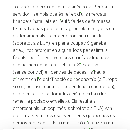
Tot això no deixa de ser una anècdota. Però a un
servidor li sembla que és reflex d
’
uns mercats
financers instal·lats en l
’
eufòria des de fa massa
temps. No pas perquè hi hagi problemes greus en
els fonamentals. La macro continua robusta
(sobretot als EUA), en plena ocupació gairebé
arreu, i tot reforçat en alguns llocs per estímuls
fiscals i per fortes inversions en infraestructures
que haurien de ser estructurals. S
’
està invertint
(sense control) en centres de dades, i s
’
haurà
d
’
invertir en l
’
electrificació de l
’
economia (a Europa
sí o sí, per assegurar la independència energètica),
en defensa o en automatització (no hi ha altre
remei, la població envelleix). Els resultats
empresarials (un cop més, sobretot als EUA) van
com una seda. I els esdeveniments geopolítics es
demostren estèrils. Ni la imposició d
’
aranzels ara