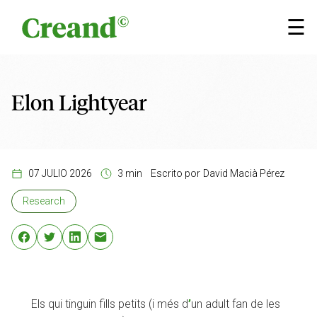
Saltar al contenido
×
☰
Elon Lightyear
07 JULIO 2026
3 min
Escrito por
David Macià Pérez
Research
Els qui tinguin fills petits (i més d
’
un adult fan de les