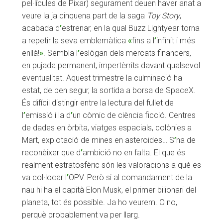
pel·lícules de Pixar) segurament deuen haver anat a
veure la ja cinquena part de la saga
Toy Story
,
acabada d
’
estrenar, en la qual Buzz Lightyear torna
a repetir la seva emblemàtica
«
fins a l
’
infinit i més
enllà!
»
. Sembla l
’
eslògan dels mercats financers,
en pujada permanent, impertèrrits davant qualsevol
eventualitat. Aquest trimestre la culminació ha
estat, de ben segur, la sortida a borsa de SpaceX.
És difícil distingir entre la lectura del fullet de
l
’
emissió i la d
’
un còmic de ciència ficció. Centres
de dades en òrbita, viatges espacials, colònies a
Mart, explotació de mines en asteroides… S
’
ha de
reconèixer que d
’
ambició no en falta. El que és
realment estratosfèric són les valoracions a què es
va col·locar l
’
OPV. Però si al comandament de la
nau hi ha el capità Elon Musk, el primer bilionari del
planeta, tot és possible. Ja ho veurem. O no,
perquè probablement va per llarg.