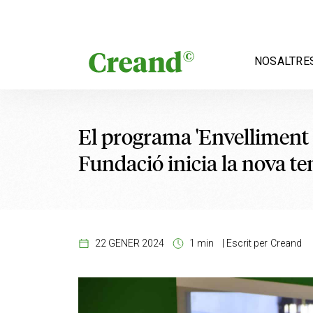
Vés al contingut
NOSALTRE
El programa 'Envelliment 
Fundació inicia la nova t
22 GENER 2024
1 min
|
Escrit per
Creand