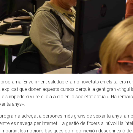
ograma ‘Envelliment saludable’ amb novetats en els tallers i una 
 explicat que donen aquests cursos perquè la gent gran «tingui la 
 els impedeixi viure el dia a dia en la societat actual». Ha rema
xanta anys».
 programa adreçat a persones més grans de seixanta anys, amb l’
re es navega per internet. La gestió de fitxers al núvol i la inte
ua impartint les nocions bàsiques com connexió i desconnexió de 