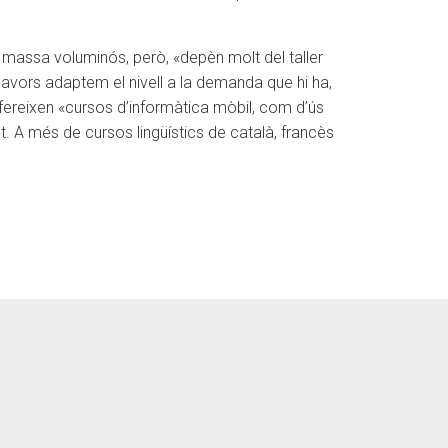
 massa voluminós, però, «depèn molt del taller
avors adaptem el nivell a la demanda que hi ha,
fereixen «cursos d’informàtica mòbil, com d’ús
t. A més de cursos lingüístics de català, francès