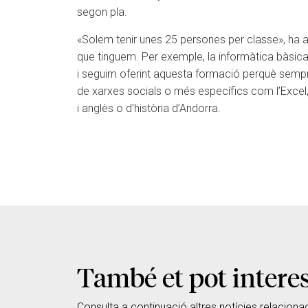
segon pla.
«Solem tenir unes 25 persones per classe», ha a
que tinguem. Per exemple, la informàtica bàsic
i seguim oferint aquesta formació perquè sempre
de xarxes socials o més específics com l’Excel, 
i anglès o d’història d’Andorra.
També et pot intere
Consulta a continuació altres notícies relaciona