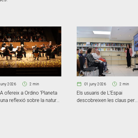
juny 2026
2 min
01 juny 2026
2 min
 ofereix a Ordino ‘Planeta
Els usuaris de L’Espai
, una reflexió sobre la natura i
descobreixen les claus per
ia històrica
reforçar la seva cibersegure