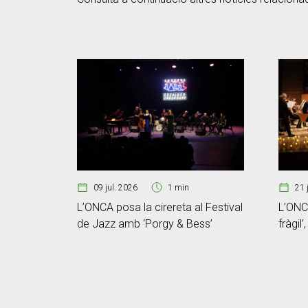
09 jul. 2026
1 min
21 
L’ONCA posa la cirereta al Festival
L’ONCA
de Jazz amb ‘Porgy & Bess’
fràgil’
memòr