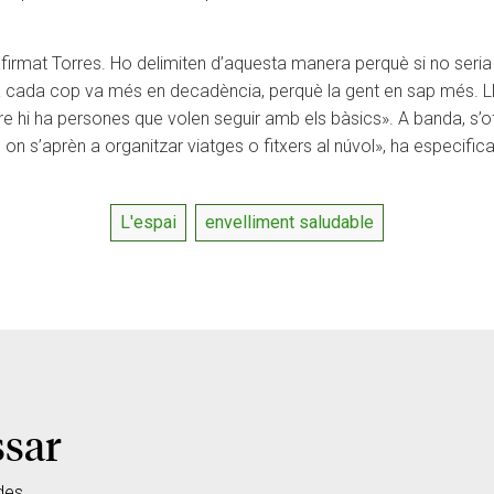
firmat Torres. Ho delimiten d’aquesta manera perquè si no seria
a cada cop va més en decadència, perquè la gent en sap més. Ll
 hi ha persones que volen seguir amb els bàsics». A banda, s’o
on s’aprèn a organitzar viatges o fitxers al núvol», ha especifica
L'espai
envelliment saludable
ssar
des.