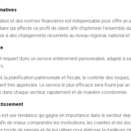
matives
n et des normes financières est indispensable pour offrir un ser
 qui affecte ce profil de client, afin d’optimiser l’ensemble du 
osé à des changements récurrents au niveau régional, national et
le
t requiert donc un service entièrement personnalisé, adapté à sa s
rs.
 la planification patrimoniale et fiscale, le contrôle des risques,
nt très appréciée. Le service le plus efficace sera fourni par un 
ions dans chaque secteur, rapidement et de manière coordonnée.
estissement
) est une tendance qui gagne en importance dans le secteur depui
afin de mieux comprendre les motivations, les craintes et les doute
leur mode de pensée et de les utiliser pour élaborer la meilleure