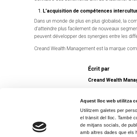
L’acquisition de compétences intercultu
Dans un monde de plus en plus globalisé, la comp
d’atteindre plus facilement de nouveaux segment
peuvent développer des synergies entre les différ
Creand Wealth Management est la marque comme
Écrit par
Creand Wealth Man
Aquest lloc web utilitza 
Utilitzem galetes per person
el trànsit del lloc. També 
de mitjans socials, de publ
amb altres dades que els hà