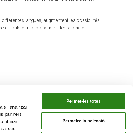
 différentes langues, augmentent les possibilités
he globale et une présence internationale
Permet-les totes
ls i analitzar
NOTRE GROUPE
ls partners
e
Creand Crèdit Andorrà
Permetre la selecció
 combinar
Creand Wealth Management Espagne
els seus