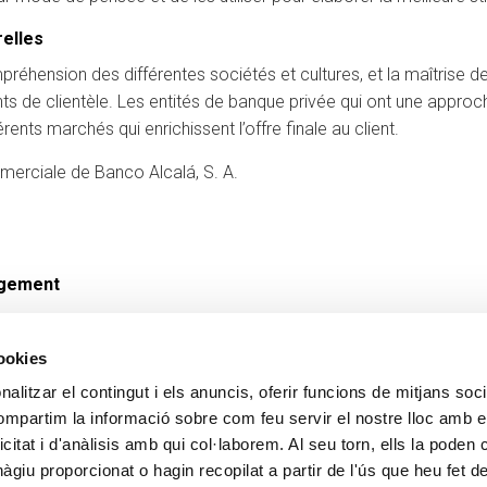
relles
réhension des différentes sociétés et cultures, et la maîtrise de
s de clientèle. Les entités de banque privée qui ont une approc
ents marchés qui enrichissent l’offre finale au client.
rciale de Banco Alcalá, S. A.
agement
cookies
alitzar el contingut i els anuncis, oferir funcions de mitjans socia
Contact
PLUS CREAND
compartim la informació sobre com feu servir el nostre lloc amb e
+376 88 88 88
Gouvernance d'entrepris
icitat i d'anàlisis amb qui col·laborem. Al seu torn, ells la poden
Actualité
giu proporcionat o hagin recopilat a partir de l'ús que heu fet d