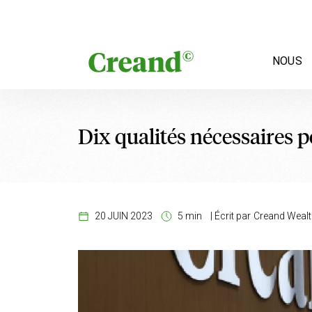
Aller au contenu
NOUS
Dix qualités nécessaires 
20 JUIN 2023
5 min
|
Écrit par
Creand Weal