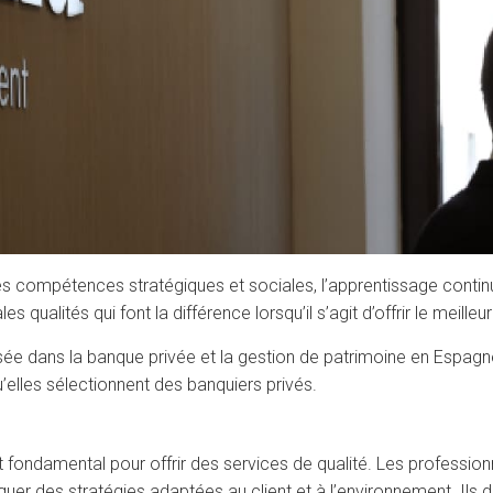
 compétences stratégiques et sociales, l’apprentissage continu, 
 qualités qui font la différence lorsqu’il s’agit d’offrir le meille
e dans la banque privée et la gestion de patrimoine en Espagne
elles sélectionnent des banquiers privés.
t fondamental pour offrir des services de qualité. Les profession
uer des stratégies adaptées au client et à l’environnement. Ils