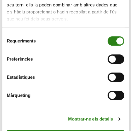
seu torn, ells la poden combinar amb altres dades que
els hàgiu proporcionat o hagin recopilat a partir de l'ús
que heu fet dels seus serveis.
Selecció
Requeriments
de
consentiment
07 Ag. 2025
2 min
Preferències
Scale Lab de Creand inverteix en Pack2Earth,
l’alternativa compostable a l’empaquetat de
plàstic
Estadístiques
Màrqueting
Mostrar-ne els detalls