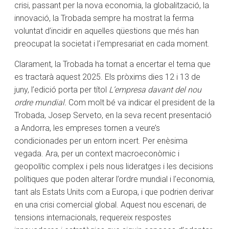
crisi, passant per la nova economia, la globalització, la
innovació, la Trobada sempre ha mostrat la ferma
voluntat d’incidir en aquelles qüestions que més han
preocupat la societat i l’empresariat en cada moment.
Clarament, la Trobada ha tornat a encertar el tema que
es tractarà aquest 2025. Els pròxims dies 12 i 13 de
juny, l’edició porta per títol
L’empresa davant del nou
ordre mundial.
Com molt bé va indicar el president de la
Trobada, Josep Serveto, en la seva recent presentació
a Andorra, les empreses tornen a veure’s
condicionades per un entorn incert. Per enèsima
vegada. Ara, per un context macroeconòmic i
geopolític complex i pels nous lideratges i les decisions
polítiques que poden alterar l’ordre mundial i l’economia,
tant als Estats Units com a Europa, i que podrien derivar
en una crisi comercial global. Aquest nou escenari, de
tensions internacionals, requereix respostes