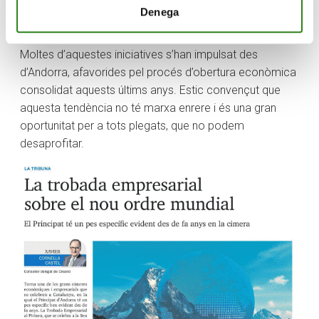
ha de tenir un paper essencial. Nombrosos projectes i
Denega
negocis s’han generat gràcies a les Trobades, que han
aconseguit connectar territoris, empreses i persones.
Moltes d’aquestes iniciatives s’han impulsat des
d’Andorra, afavorides pel procés d’obertura econòmica
consolidat aquests últims anys. Estic convençut que
aquesta tendència no té marxa enrere i és una gran
oportunitat per a tots plegats, que no podem
desaprofitar.