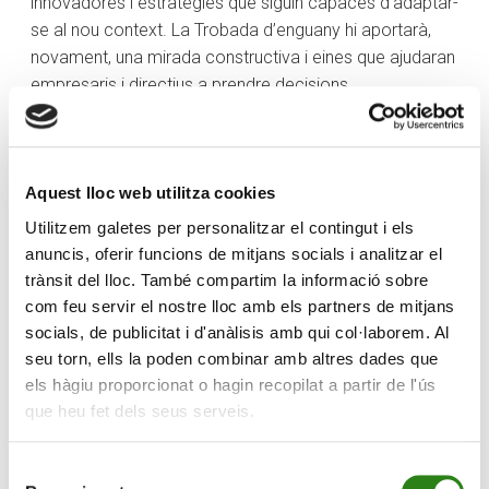
innovadores i estratègies que siguin capaces d’adaptar-
se al nou context. La Trobada d’enguany hi aportarà,
novament, una mirada constructiva i eines que ajudaran
empresaris i directius a prendre decisions.
Al meu entendre, un altre dels encerts de la Trobada ha
estat abordar cada qüestió amb diverses mirades,
àmplies i plurals, que han ampliat horitzons i han
Aquest lloc web utilitza cookies
fomentat la reflexió. Més que mai, serà bo aquest any
Utilitzem galetes per personalitzar el contingut i els
escoltar empresaris, directius i polítics davant dels
anuncis, oferir funcions de mitjans socials i analitzar el
reptes que se’ns plantegen. Perquè els reptes són de
trànsit del lloc. També compartim la informació sobre
tots i superar-los depèn també de tots, de la capacitat
com feu servir el nostre lloc amb els partners de mitjans
que tinguin el sector públic i el privat d’actuar
socials, de publicitat i d'anàlisis amb qui col·laborem. Al
coordinadament. Salvador Illa, Xavier Espot, un ministre
seu torn, ells la poden combinar amb altres dades que
del Govern d’Espanya, al costat de noms tan destacats
els hàgiu proporcionat o hagin recopilat a partir de l'ús
com el president de CaixaBank, Tomàs Muniesa o el
que heu fet dels seus serveis.
governador del Banc d’Espanya, José Luis Escrivá,
completaran un quadre de primer nivell. La intervenció
Selecció
de la psiquiatra Marian Rojas Estapé, que donarà el tret