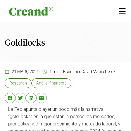
Vés al contingut
×
☰
Goldilocks
21 MARÇ 2024
1 min
Escrit per
David Macià Pérez
Research
Anàlisi financera
La Fed apuntaló ayer un poco más la narrativa
“goldilocks” en la que están inmersos los mercados,
pronosticando mejor crecimiento y mercado laboral, y