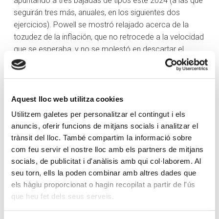
apuntando a tres bajadas de tipos este 2024 (a las que
seguirán tres más, anuales, en los siguientes dos
ejercicios). Powell se mostró relajado acerca de la
tozudez de la inflación, que no retrocede a la velocidad
que se esperaba, y no se molestó en descartar el
primer recorte antes de junio. Una combinación del
agrado de los inversores, que impulsaron precios de
renta fija y renta variable, a la vez que se debilitaba el
dólar. Tal vez la reacción más ilustrativa sea la del oro,
Aquest lloc web utilitza cookies
que marca nuevos máximos, puede que por temor a
Utilitzem galetes per personalitzar el contingut i els
que la política monetaria vaya a ser más laxa antes de
anuncis, oferir funcions de mitjans socials i analitzar el
tiempo.
trànsit del lloc. També compartim la informació sobre
com feu servir el nostre lloc amb els partners de mitjans
Resulta interesante también observar el cambio en el
socials, de publicitat i d'anàlisis amb qui col·laborem. Al
“dot plot” (que muestran los pronósticos de cada
seu torn, ells la poden combinar amb altres dades que
gobernador de la Fed) respecto al anterior, de
els hàgiu proporcionat o hagin recopilat a partir de l'ús
diciembre, cuando hasta cinco gobernadores creían
que heu fet dels seus serveis.
que se bajarían tipos más allá de los tres recortes
previstos ahora, y de los que ya solo queda uno.