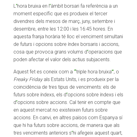
L
’
hora bruixa en l
’
àmbit borsari fa referència a un
moment específic que es produeix el tercer
divendres dels mesos de març, juny, setembre i
desembre, entre les 12:00 i les 16:45 hores. En
aquesta franja horària té lloc el venciment simultani
de futurs i opcions sobre índex borsaris i accions,
cosa que provoca grans volums d
’
operacions que
poden afectar el valor dels actius subjacents.
Aquest fet es coneix com a
“
triple hora bruixa
”
, o
Freaky Friday
als Estats Units, i es produeix per la
coincidència de tres tipus de venciments: els de
futurs sobre índexs, els d
’
opcions sobre índexs i els
d
’
opcions sobre accions. Cal tenir en compte que
en aquest mercat no existeixen futurs sobre
accions. En canvi, en altres països com Espanya sí
que hi ha futurs sobre accions, de manera que als
tres venciments anteriors s
’
hi afegeix aquest quart,