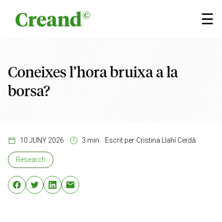
Vés al contingut
×
☰
Coneixes l’hora bruixa a la
borsa?
10 JUNY 2026
3 min
Escrit per
Cristina Llahí Cerdà
Research