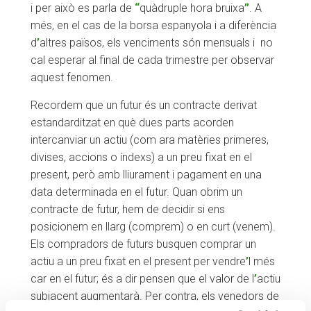
i per això es parla de
“
quàdruple hora bruixa
”
. A
més, en el cas de la borsa espanyola i a diferència
d
’
altres països, els venciments són mensuals i no
cal esperar al final de cada trimestre per observar
aquest fenomen.
Recordem que un futur és un contracte derivat
estandarditzat en què dues parts acorden
intercanviar un actiu (com ara matèries primeres,
divises, accions o índexs) a un preu fixat en el
present, però amb lliurament i pagament en una
data determinada en el futur. Quan obrim un
contracte de futur, hem de decidir si ens
posicionem en llarg (comprem) o en curt (venem).
Els compradors de futurs busquen comprar un
actiu a un preu fixat en el present per vendre
’
l més
car en el futur; és a dir pensen que el valor de l
’
actiu
subjacent augmentarà. Per contra, els venedors de